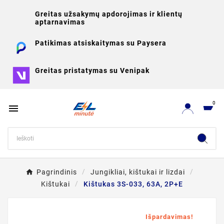
Greitas užsakymų apdorojimas ir klientų
aptarnavimas
Patikimas atsiskaitymas su Paysera
Greitas pristatymas su Venipak
0

Pagrindinis
Jungikliai, kištukai ir lizdai
Kištukai
Kištukas 3S-033, 63A, 2P+E
Išpardavimas!