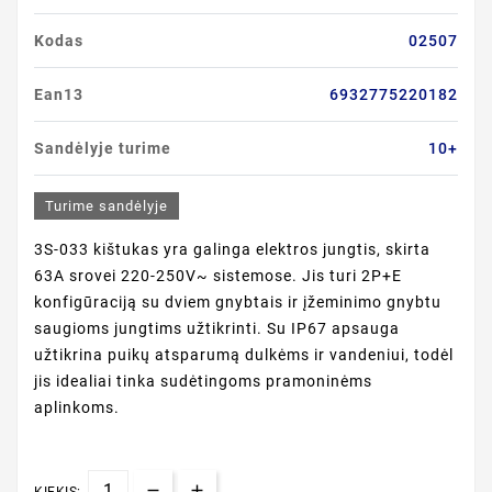
Kodas
02507
Ean13
6932775220182
Sandėlyje turime
10+
Turime sandėlyje
3S-033 kištukas yra galinga elektros jungtis, skirta
63A srovei 220-250V~ sistemose. Jis turi 2P+E
konfigūraciją su dviem gnybtais ir įžeminimo gnybtu
saugioms jungtims užtikrinti. Su IP67 apsauga
užtikrina puikų atsparumą dulkėms ir vandeniui, todėl
jis idealiai tinka sudėtingoms pramoninėms
aplinkoms.