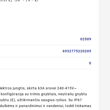
02509
6932775220205
0
lektros jungtis, skirta 63A srovei 240-415V~
onfigūracija su trimis gnybtais, neutraliu gnybtu
ybtu (E), užtikrinančiu saugius ryšius. Su IP67
 dulkėms ir panardinimui ir vandeniui, todėl tinkamas