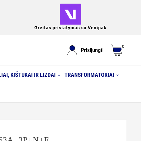
Greitas pristatymas su Venipak
0
Prisijungti
IAI, KIŠTUKAI IR LIZDAI
TRANSFORMATORIAI
, 63A, 3P+N+E