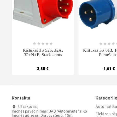















Kištukas 3S-525, 32A,
Kištukas 3S-013, 
3P+N+E, Stacionarus
Pernešam
3,88 €
1,61 €
Kontaktai
Kategorij
Užsakovas:
Automatik
location_on
Įmonės pavadinimas: UAB "Autominute" ir Ko
Elektros sky
Įmonės adresas: Draugystės g. 15m,