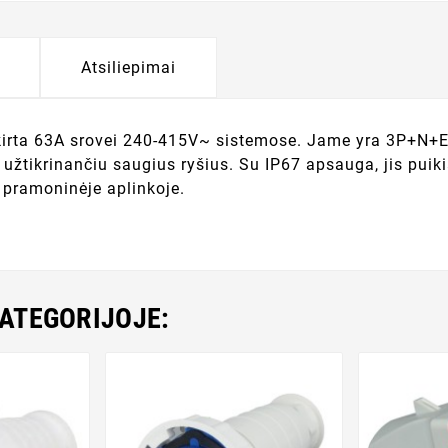
Atsiliepimai
skirta 63A srovei 240-415V~ sistemose. Jame yra 3P+N+E 
užtikrinančiu saugius ryšius. Su IP67 apsauga, jis puiki
 pramoninėje aplinkoje.
KATEGORIJOJE: