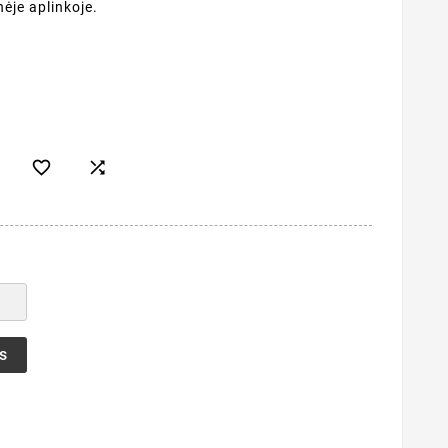
ėje aplinkoje.


s