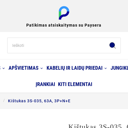
Patikimas atsiskaitymas su Paysera
S
APŠVIETIMAS
KABELIŲ IR LAIDŲ PRIEDAI
JUNGIKL
ĮRANKIAI
KITI ELEMENTAI
i
Kištukas 3S-035, 63A, 3P+N+E
Kištukas 3S-035