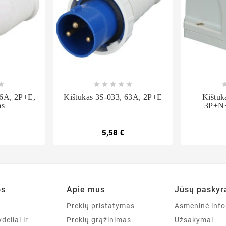













16A, 2P+E,
Kištukas 3S-033, 63A, 2P+E
Kištuk
as
3P+N+
5,58 €
os
Apie mus
Jūsų paskyr
a
Prekių pristatymas
Asmeninė info
deliai ir
Prekių grąžinimas
Užsakymai