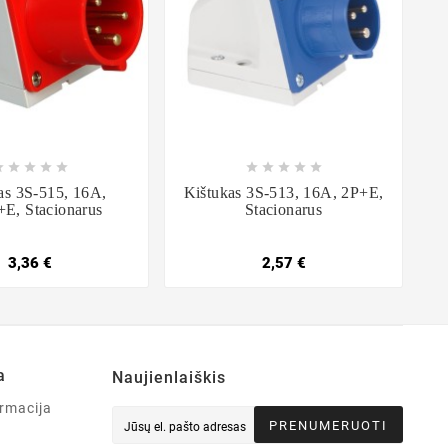

















as 3S-515, 16A,
Kištukas 3S-513, 16A, 2P+E,
E, Stacionarus
Stacionarus
3,36 €
2,57 €
a
Naujienlaiškis
rmacija
PRENUMERUOTI