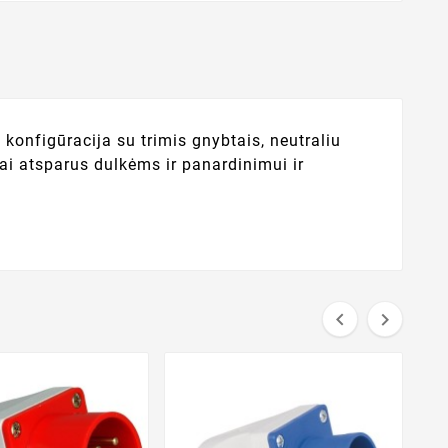
konfigūracija su trimis gnybtais, neutraliu
ai atsparus dulkėms ir panardinimui ir


K