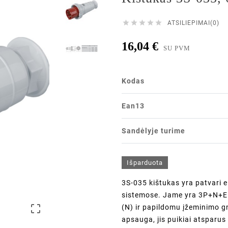





ATSILIEPIMAI(0)
16,04 €
SU PVM
Kodas
Ean13
Sandėlyje turime
Išparduota
3S-035 kištukas yra patvari e
sistemose. Jame yra 3P+N+E k

(N) ir papildomu įžeminimo gn
apsauga, jis puikiai atsparus