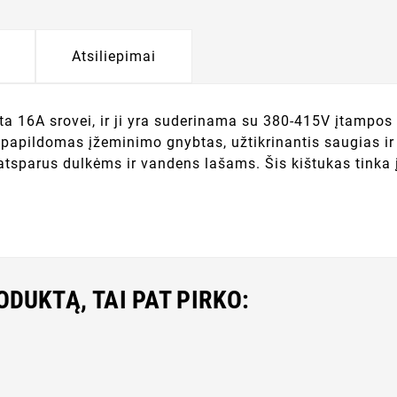
Atsiliepimai
kirta 16A srovei, ir ji yra suderinama su 380-415V įtamp
 papildomas įžeminimo gnybtas, užtikrinantis saugias ir p
a atsparus dulkėms ir vandens lašams. Šis kištukas tinka
RODUKTĄ, TAI PAT PIRKO: