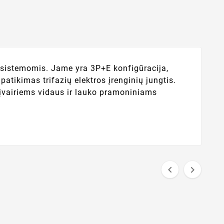
os sistemomis. Jame yra 3P+E konfigūracija,
atikimas trifazių elektros įrenginių jungtis.
 įvairiems vidaus ir lauko pramoniniams

