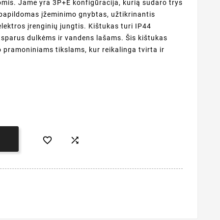
is. Jame yra 3P+E konfigūracija, kurią sudaro trys
 papildomas įžeminimo gnybtas, užtikrinantis
elektros įrenginių jungtis. Kištukas turi IP44
atsparus dulkėms ir vandens lašams. Šis kištukas
o pramoniniams tikslams, kur reikalinga tvirta ir


Į