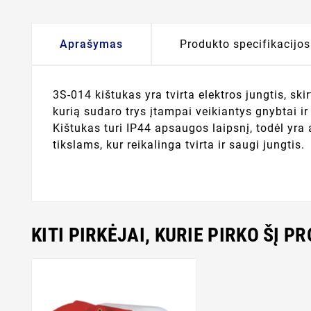
Aprašymas
Produkto specifikacijos
3S-014 kištukas yra tvirta elektros jungtis, s
kurią sudaro trys įtampai veikiantys gnybtai ir
Kištukas turi IP44 apsaugos laipsnį, todėl yr
tikslams, kur reikalinga tvirta ir saugi jungtis.
KITI PIRKĖJAI, KURIE PIRKO ŠĮ P