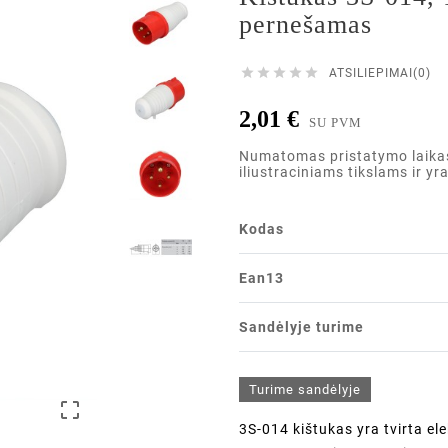
pernešamas





ATSILIEPIMAI(0)
2,01 €
SU PVM
Numatomas pristatymo laikas i
iliustraciniams tikslams ir yr
Kodas
Ean13
Sandėlyje turime
Turime sandėlyje

3S-014 kištukas yra tvirta ele