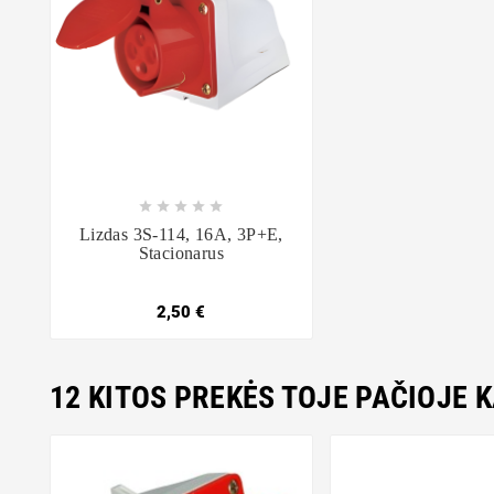









Lizdas 3S-114, 16A, 3P+E,
Stacionarus
2,50 €
12 KITOS PREKĖS TOJE PAČIOJE 