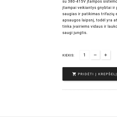
su 380-415V įtampos sistemom
įtampai veikiantys gnybtai ir
saugias ir patikimas trifazių 
apsaugos laipsnį, todėl yra 
tinka įvairiems vidaus ir lauk
saugi jungtis.
KIEKIS:

PRIDĖTI Į KREPŠEL