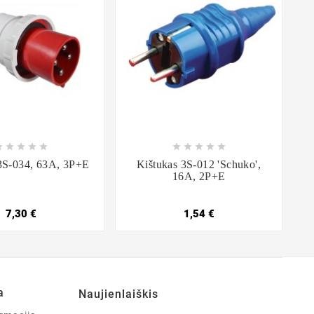

















3S-034, 63A, 3P+E
Kištukas 3S-012 'schuko',
16A, 2P+E
7,30 €
1,54 €
a
Naujienlaiškis