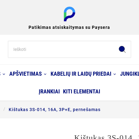
Patikimas atsiskaitymas su Paysera
S
APŠVIETIMAS
KABELIŲ IR LAIDŲ PRIEDAI
JUNGIKL
ĮRANKIAI
KITI ELEMENTAI
i
Kištukas 3S-014, 16A, 3P+E, pernešamas
Kištukas 3S-014,