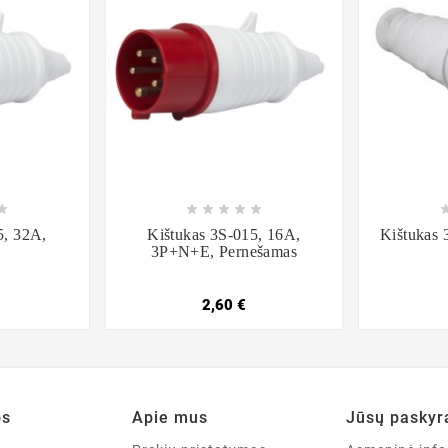













5, 32A,
Kištukas 3S-015, 16A,
Kištukas 
3P+N+E, Pernešamas
2,60 €
os
Apie mus
Jūsų paskyr