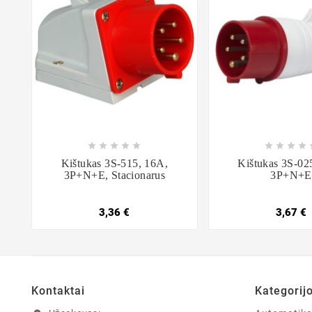















Kištukas 3S-515, 16A,
Kištukas 3S-02
3P+N+E, Stacionarus
3P+N+E
3,36 €
3,67 €
Kontaktai
Kategorij