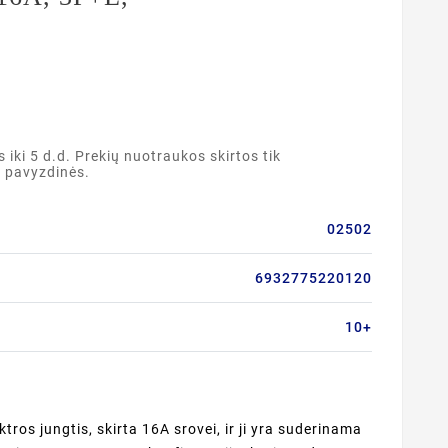
ki 5 d.d. Prekių nuotraukos skirtos tik
a pavyzdinės.
02502
6932775220120
10+
ktros jungtis, skirta 16A srovei, ir ji yra suderinama