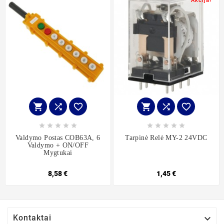
Akcija!
















Valdymo Postas COB63A, 6
Tarpinė Relė MY-2 24VDC
Valdymo + ON/OFF
Mygtukai
8,58 €
1,45 €

Kontaktai