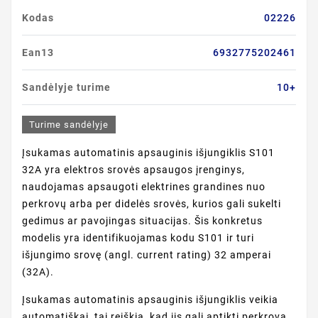
Kodas
02226
Ean13
6932775202461
Sandėlyje turime
10+
Turime sandėlyje
Įsukamas automatinis apsauginis išjungiklis S101
32A yra elektros srovės apsaugos įrenginys,
naudojamas apsaugoti elektrines grandines nuo
perkrovų arba per didelės srovės, kurios gali sukelti
gedimus ar pavojingas situacijas. Šis konkretus
modelis yra identifikuojamas kodu S101 ir turi
išjungimo srovę (angl. current rating) 32 amperai
(32A).
Įsukamas automatinis apsauginis išjungiklis veikia
automatiškai, tai reiškia, kad jis gali aptikti perkrovą