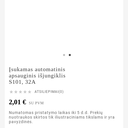
Įsukamas automatinis
apsauginis išjungiklis
S101, 32A





ATSILIEPIMAI(0)
2,01 €
SU PVM
Numatomas pristatymo laikas iki 5 d.d. Prekių
nuotraukos skirtos tik iliustraciniams tikslams ir yra
pavyzdinės.