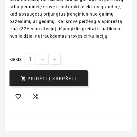
arba per didelę srovę ir nutraukti elektros grandinę,
kad apsaugotų prijungtus įrenginius nuo galimų
pažeidimų ar gedimų. Kai srovė peržengia apibrėžtą
ribą (32A šiuo atveju), išjungiklis greitai ir patikimai
nusileidžia, nutraukdamas srovės cirkuliaciją.
KIEKIS:

PRIDĖTI Į KREPŠELĮ

