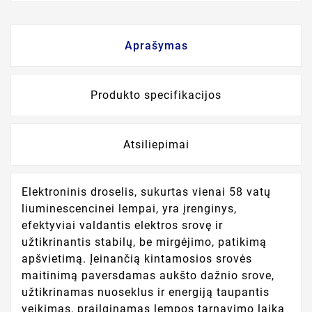
Aprašymas
Produkto specifikacijos
Atsiliepimai
Elektroninis droselis, sukurtas vienai 58 vatų
liuminescencinei lempai, yra įrenginys,
efektyviai valdantis elektros srovę ir
užtikrinantis stabilų, be mirgėjimo, patikimą
apšvietimą. Įeinančią kintamosios srovės
maitinimą paversdamas aukšto dažnio srove,
užtikrinamas nuoseklus ir energiją taupantis
veikimas, prailginamas lempos tarnavimo laika