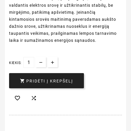
valdantis elektros srovę ir užtikrinantis stabilų, be
mirgėjimo, patikimą apšvietimą. Įeinančią
kintamosios srovės maitinimą paversdamas aukšto
dažnio srove, užtikrinamas nuoseklus ir energiją
taupantis veikimas, prailginamas lempos tarnavimo
laika ir sumažinamos energijos sąnaudos.
KIEKIS:

PRIDĖTI Į KREPŠELĮ

