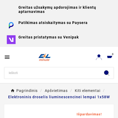
Greitas užsakymų apdorojimas ir klientų
aptarnavimas
Patikimas atsiskaitymas su Paysera
Greitas pristatymas su Venipak
0

Pagrindinis
Apšvietimas
Kiti elementai
Elektroninis droselis liuminescencinei lempai 1x58W
Išpardavimas!