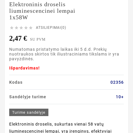
Elektroninis droselis
liuminescencinei lempai
1x58W





ATSILIEPIMAI(0)
2,47 €
SU PVM
Numatomas pristatymo laikas iki 5 d.d. Prekių
nuotraukos skirtos tik iliustraciniams tikslams ir yra
pavyzdinės.
Išpardavimas!
Kodas
02356
Sandėlyje turime
10+
Turime sandėlyje
Elektroninis droselis, sukurtas vienai 58 vatų
liuminescencinei lempai, yra įrenginys, efektyviai