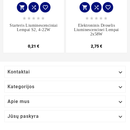
















Starteris Liuminescenciniai
Elektroninis Droselis
Lempai S2, 4-22W
Liuminescencinei Lempai
2x58W
0,21 €
2,75 €

Kontaktai

Kategorijos

Apie mus

Jūsų paskyra