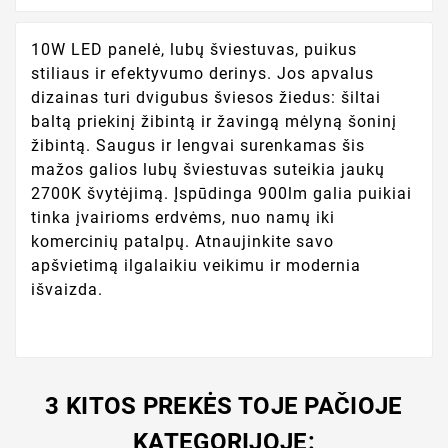
10W LED panelė, lubų šviestuvas, puikus
stiliaus ir efektyvumo derinys. Jos apvalus
dizainas turi dvigubus šviesos žiedus: šiltai
baltą priekinį žibintą ir žavingą mėlyną šoninį
žibintą. Saugus ir lengvai surenkamas šis
mažos galios lubų šviestuvas suteikia jaukų
2700K švytėjimą. Įspūdinga 900lm galia puikiai
tinka įvairioms erdvėms, nuo namų iki
komercinių patalpų. Atnaujinkite savo
apšvietimą ilgalaikiu veikimu ir modernia
išvaizda.
3 KITOS PREKĖS TOJE PAČIOJE
KATEGORIJOJE: