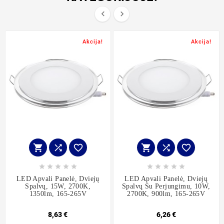


Akcija!
Akcija!
















LED Apvali Panelė, Dviejų
LED Apvali Panelė, Dviejų
Spalvų, 15W, 2700K,
Spalvų Su Perjungimu, 10W,
1350lm, 165-265V
2700K, 900lm, 165-265V
8,63 €
6,26 €