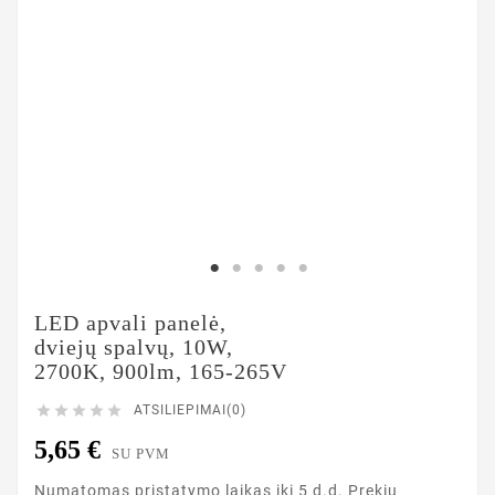
LED apvali panelė,
dviejų spalvų, 10W,
2700K, 900lm, 165-265V





ATSILIEPIMAI(0)
5,65 €
SU PVM
Numatomas pristatymo laikas iki 5 d.d. Prekių