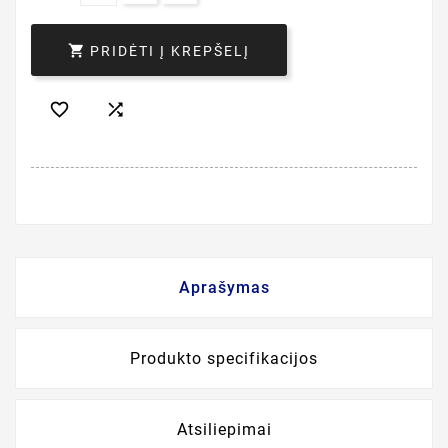

PRIDĖTI Į KREPŠELĮ


Aprašymas
Produkto specifikacijos
Atsiliepimai