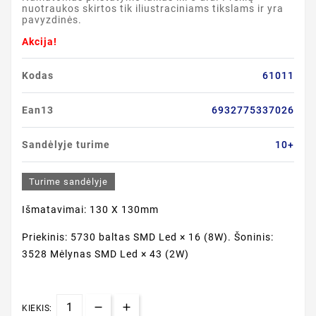
nuotraukos skirtos tik iliustraciniams tikslams ir yra
pavyzdinės.
Akcija!
Kodas
61011
Ean13
6932775337026
Sandėlyje turime
10+
Turime sandėlyje
Išmatavimai: 130 X 130mm
Priekinis: 5730 baltas SMD Led × 16 (8W). Šoninis:
3528 Mėlynas SMD Led × 43 (2W)
KIEKIS: