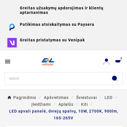
Greitas užsakymų apdorojimas ir klientų
aptarnavimas
Patikimas atsiskaitymas su Paysera
Greitas pristatymas su Venipak
0

Pagrindinis
Apšvietimas
Šviestuvai
LED
Įleidžiami
Aplalūs
Kiti
LED apvali panelė, dviejų spalvų, 10W, 2700K, 900lm,
165-265V