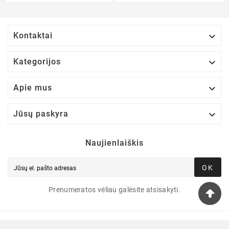

Kontaktai

Kategorijos

Apie mus

Jūsų paskyra
Naujienlaiškis
OK
Prenumeratos vėliau galėsite atsisakyti.