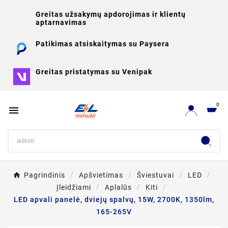
Greitas užsakymų apdorojimas ir klientų
aptarnavimas
Patikimas atsiskaitymas su Paysera
Greitas pristatymas su Venipak
0

Pagrindinis
Apšvietimas
Šviestuvai
LED
Įleidžiami
Aplalūs
Kiti
LED apvali panelė, dviejų spalvų, 15W, 2700K, 1350lm,
165-265V