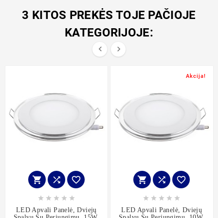
3 KITOS PREKĖS TOJE PAČIOJE
KATEGORIJOJE:


Akcija!
















LED Apvali Panelė, Dviejų
LED Apvali Panelė, Dviejų
Spalvų Su Perjungimu, 15W,
Spalvų Su Perjungimu, 10W,