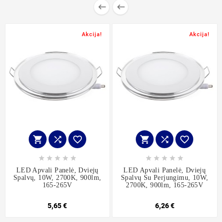


Akcija!
Akcija!
















LED Apvali Panelė, Dviejų
LED Apvali Panelė, Dviejų
Spalvų, 10W, 2700K, 900lm,
Spalvų Su Perjungimu, 10W,
165-265V
2700K, 900lm, 165-265V
5,65 €
6,26 €