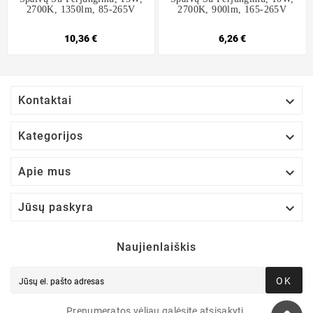
2700K, 1350lm, 85-265V
2700K, 900lm, 165-265V
10,36 €
6,26 €

Kontaktai

Kategorijos

Apie mus

Jūsų paskyra
Naujienlaiškis
OK
Prenumeratos vėliau galėsite atsisakyti.