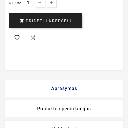
KIEKIS:

PRIDĖTI Į KREPŠELĮ


Aprašymas
Produkto specifikacijos