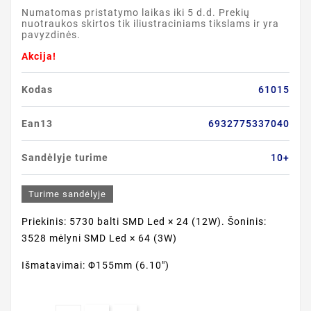
Numatomas pristatymo laikas iki 5 d.d. Prekių
nuotraukos skirtos tik iliustraciniams tikslams ir yra
pavyzdinės.
Akcija!
Kodas
61015
Ean13
6932775337040
Sandėlyje turime
10+
Turime sandėlyje
Priekinis: 5730 balti SMD Led × 24 (12W). Šoninis:
3528 mėlyni SMD Led × 64 (3W)
Išmatavimai: Φ155mm (6.10")