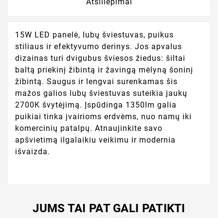
Atsiliepimai
15W LED panelė, lubų šviestuvas, puikus
stiliaus ir efektyvumo derinys. Jos apvalus
dizainas turi dvigubus šviesos žiedus: šiltai
baltą priekinį žibintą ir žavingą mėlyną šoninį
žibintą. Saugus ir lengvai surenkamas šis
mažos galios lubų šviestuvas suteikia jaukų
2700K švytėjimą. Įspūdinga 1350lm galia
puikiai tinka įvairioms erdvėms, nuo namų iki
komercinių patalpų. Atnaujinkite savo
apšvietimą ilgalaikiu veikimu ir modernia
išvaizda.
JUMS TAI PAT GALI PATIKTI