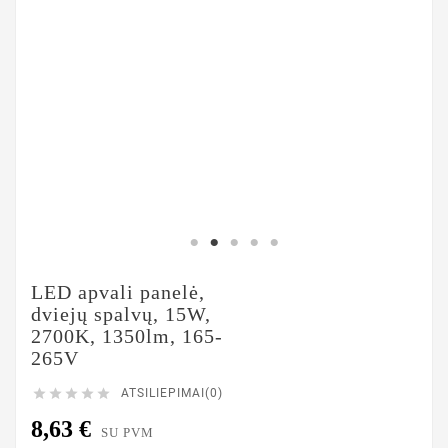
LED apvali panelė,
dviejų spalvų, 15W,
2700K, 1350lm, 165-
265V





ATSILIEPIMAI(0)
8,63 €
SU PVM