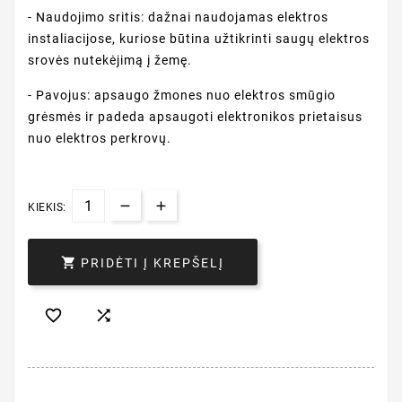
- Naudojimo sritis: dažnai naudojamas elektros
instaliacijose, kuriose būtina užtikrinti saugų elektros
srovės nutekėjimą į žemę.
- Pavojus: apsaugo žmones nuo elektros smūgio
grėsmės ir padeda apsaugoti elektronikos prietaisus
nuo elektros perkrovų.
KIEKIS:

PRIDĖTI Į KREPŠELĮ

