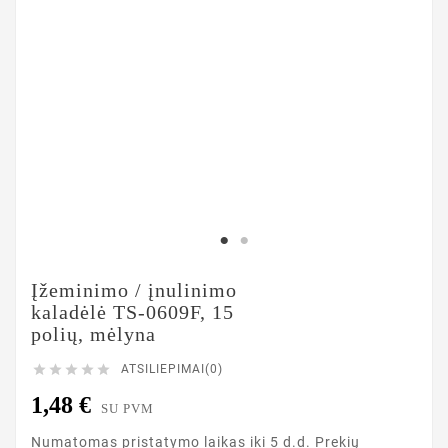
Įžeminimo / įnulinimo
kaladėlė TS-0609F, 15
polių, mėlyna





ATSILIEPIMAI(0)
1,48 €
SU PVM
Numatomas pristatymo laikas iki 5 d.d. Prekių