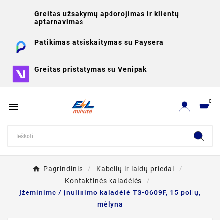
Greitas užsakymų apdorojimas ir klientų
aptarnavimas
Patikimas atsiskaitymas su Paysera
Greitas pristatymas su Venipak
0

Pagrindinis
Kabelių ir laidų priedai
Kontaktinės kaladėlės
Įžeminimo / įnulinimo kaladėlė TS-0609F, 15 polių,
mėlyna