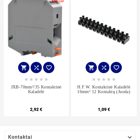
Akcija!
















JXB-70mm²/35 Kontaktinė
H.F.W. Kontaktinė Kaladėlė
Kaladėlė
16mm² 12 Kontaktų (juoda)
2,92 €
1,09 €

Kontaktai