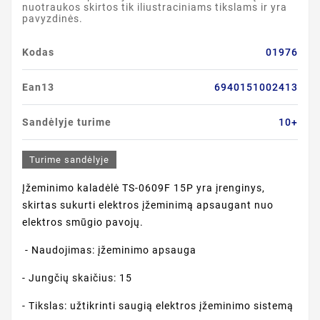
nuotraukos skirtos tik iliustraciniams tikslams ir yra
pavyzdinės.
Kodas
01976
Ean13
6940151002413
Sandėlyje turime
10+
Turime sandėlyje
Įžeminimo kaladėlė TS-0609F 15P yra įrenginys,
skirtas sukurti elektros įžeminimą apsaugant nuo
elektros smūgio pavojų.
- Naudojimas: įžeminimo apsauga
- Jungčių skaičius: 15
- Tikslas: užtikrinti saugią elektros įžeminimo sistemą