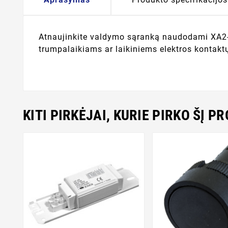
Atnaujinkite valdymo sąranką naudodami XA2-BA
trumpalaikiams ar laikiniems elektros kontakt
KITI PIRKĖJAI, KURIE PIRKO ŠĮ P