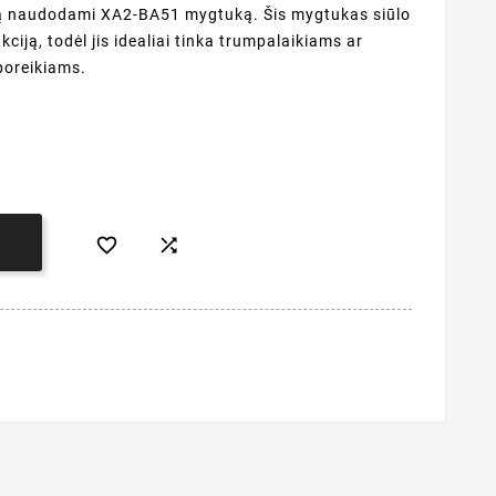
ą naudodami XA2-BA51 mygtuką. Šis mygtukas siūlo
ciją, todėl jis idealiai tinka trumpalaikiams ar
poreikiams.


Į