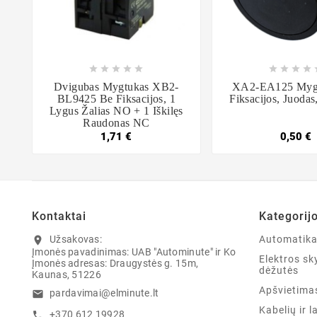















Dvigubas Mygtukas XB2-
XA2-EA125 Myg
BL9425 Be Fiksacijos, 1
Fiksacijos, Juod
Lygus Žalias NO + 1 Iškilęs
Raudonas NC
1,71 €
0,50 €
Kontaktai
Kategorij
Užsakovas:
Automatik
location_on
Įmonės pavadinimas: UAB "Autominute" ir Ko
Elektros sky
Įmonės adresas: Draugystės g. 15m,
dėžutės
Kaunas, 51226
Apšvietima
pardavimai@elminute.lt
email
Kabelių ir l
+370 612 19928
call