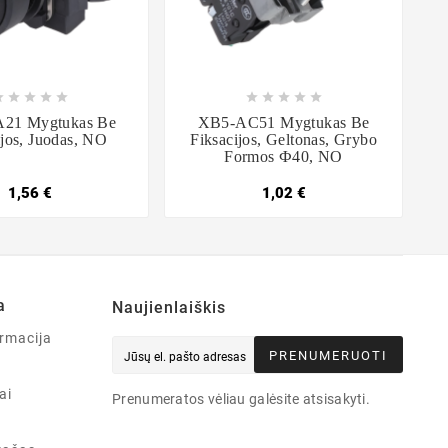

















21 Mygtukas Be
XB5-AC51 Mygtukas Be
ijos, Juodas, NO
Fiksacijos, Geltonas, Grybo
Formos Ф40, NO
1,56 €
1,02 €
a
Naujienlaiškis
rmacija
PRENUMERUOTI
ai
Prenumeratos vėliau galėsite atsisakyti.