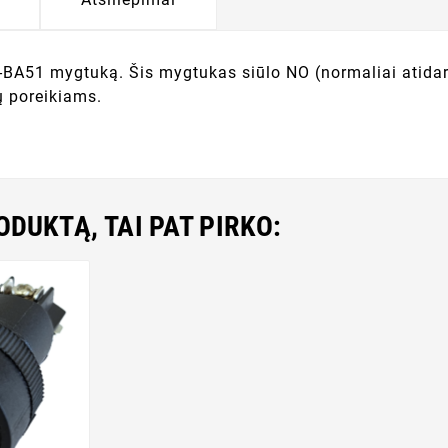
51 mygtuką. Šis mygtukas siūlo NO (normaliai atidarytas
ų poreikiams.
RODUKTĄ, TAI PAT PIRKO: