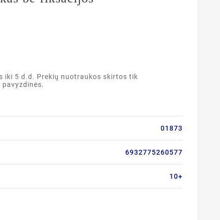
ki 5 d.d. Prekių nuotraukos skirtos tik
a pavyzdinės.
01873
6932775260577
10+