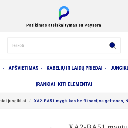
Patikimas atsiskaitymas su Paysera
S
APŠVIETIMAS
KABELIŲ IR LAIDŲ PRIEDAI
JUNGIKL
ĮRANKIAI
KITI ELEMENTAI
iai jungikliai
XA2-BA51 mygtukas be fiksacijos geltonas, 
XA2-BA51 mygtuka