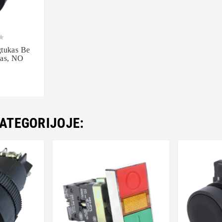



tukas Be
das, NO
KATEGORIJOJE: