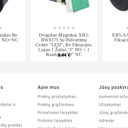













tukas Be
Dvigubas Mygtukas XB2-
XB5-AA
as, NO+NC
BW8375 Su Pašvietimu
Fiksac
Centre "LED", Be Fiksacijos,
Lygus 1 Žalias "I" NO + 1
Raudonas "O" NC
3,44 €
os
Apie mus
Jūsų paskyr
a
Prekių pristatymas
Asmeninė info
deliai ir
Prekių grąžinimas
Užsakymai
Privatumo taisyklės
Jūsų grąžinim
s
Pirkimo taisyklės
Adresai
aidų priedai