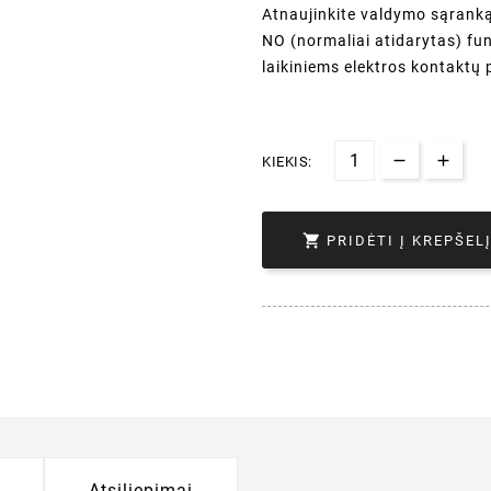
Atnaujinkite valdymo sąrank
NO (normaliai atidarytas) funk
laikiniems elektros kontaktų 
KIEKIS:

PRIDĖTI Į KREPŠEL
Atsiliepimai