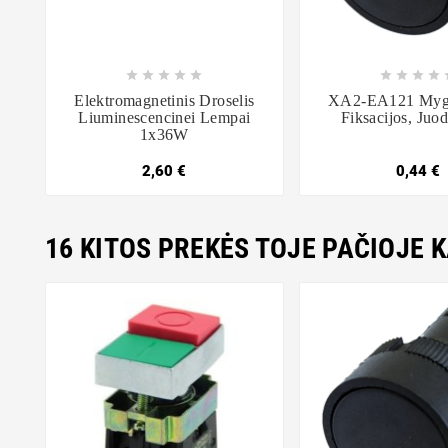















Elektromagnetinis Droselis
XA2-EA121 Myg
Liuminescencinei Lempai
Fiksacijos, Juo
1x36W
2,60 €
0,44 €
16 KITOS PREKĖS TOJE PAČIOJE 