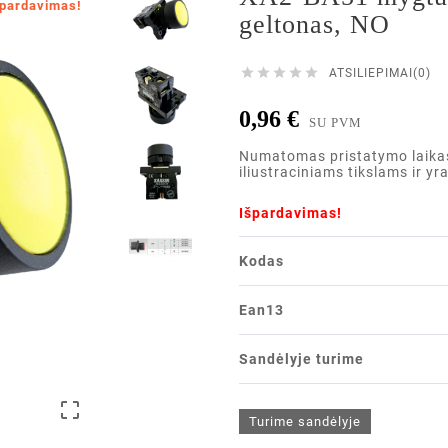
špardavimas!
geltonas, NO





ATSILIEPIMAI(0)
0,96 €
SU PVM
Numatomas pristatymo laikas i
iliustraciniams tikslams ir yr
Išpardavimas!
Kodas
Ean13
Sandėlyje turime

Turime sandėlyje