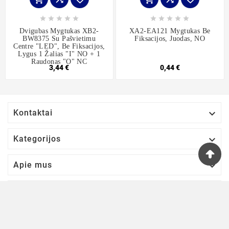










Dvigubas Mygtukas XB2-
XA2-EA121 Mygtukas Be
BW8375 Su Pašvietimu
Fiksacijos, Juodas, NO
Centre "LED", Be Fiksacijos,
Lygus 1 Žalias "I" NO + 1
Raudonas "O" NC
3,44 €
0,44 €

Kontaktai

Kategorijos

Apie mus

Jūsų paskyra
Naujienlaiškis