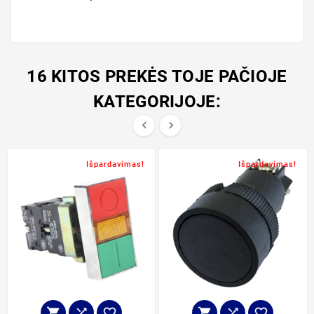
16 KITOS PREKĖS TOJE PAČIOJE
KATEGORIJOJE:


Išpardavimas!
Išpardavimas!





