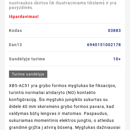
nuotraukos skirtos tik iliustraciniams tikslams ir yra
pavyzdinės.
Išpardavimas!
Kodas
03883
Ean13
6940151002178
Sandėlyje turime
10+
Turime sandėlyje
XB5-AC51 yra grybo formos mygtukas be fiksacijos,
turintis normaliai atidaryto (NO) kontakto
konfigūraciją. Šis mygtuko jungiklis sukurtas su
didele 40 mm skersmens grybo formos pavara, kad
valdymas būtų lengvas ir matomas. Paspaudus,
sukuriamas momentinis elektros jungtis, o atleidus
grandinė grįžta į atvirą būseną. Mygtukas dažniausiai