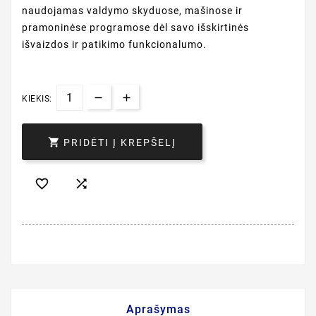
naudojamas valdymo skyduose, mašinose ir
pramoninėse programose dėl savo išskirtinės
išvaizdos ir patikimo funkcionalumo.
KIEKIS:

PRIDĖTI Į KREPŠELĮ


Aprašymas