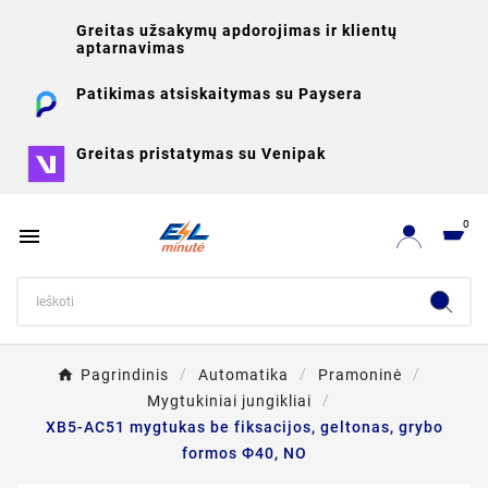
Greitas užsakymų apdorojimas ir klientų
aptarnavimas
Patikimas atsiskaitymas su Paysera
Greitas pristatymas su Venipak
0

Pagrindinis
Automatika
Pramoninė
Mygtukiniai jungikliai
XB5-AC51 mygtukas be fiksacijos, geltonas, grybo
formos Ф40, NO