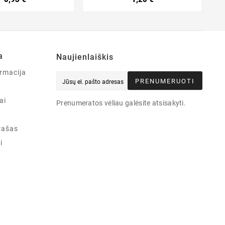
a
Naujienlaiškis
rmacija
PRENUMERUOTI
ai
Prenumeratos vėliau galėsite atsisakyti.
rašas
i