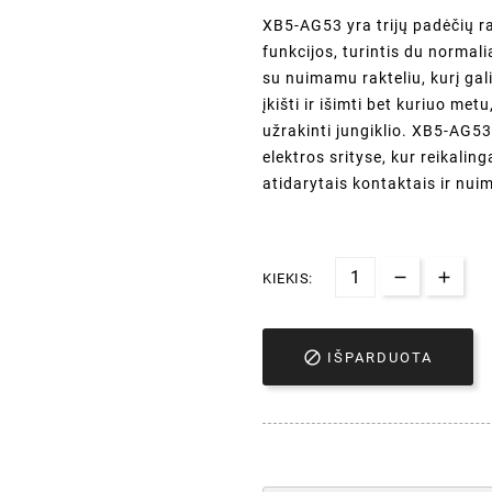
XB5-AG53 yra trijų padėčių r
funkcijos, turintis du normali
su nuimamu rakteliu, kurį gal
įkišti ir išimti bet kuriuo met
užrakinti jungiklio. XB5-AG5
elektros srityse, kur reikali
atidarytais kontaktais ir nu
KIEKIS:

IŠPARDUOTA