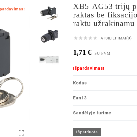
XB5-AG53 trijų p
špardavimas!
raktas be fiksacij
raktu užrakinamu 





ATSILIEPIMAI(0)
1,71 €
SU PVM
Išpardavimas!
Kodas
Ean13
Sandėlyje turime

Išparduota