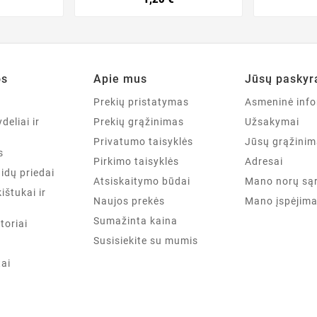
os
Apie mus
Jūsų paskyr
a
Prekių pristatymas
Asmeninė info
deliai ir
Prekių grąžinimas
Užsakymai
Privatumo taisyklės
Jūsų grąžinim
s
Pirkimo taisyklės
Adresai
aidų priedai
Atsiskaitymo būdai
Mano norų są
kištukai ir
Naujos prekės
Mano įspėjima
Sumažinta kaina
toriai
Susisiekite su mumis
tai