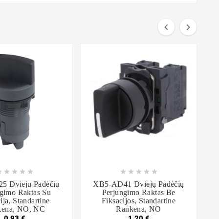



















5 Dviejų Padėčių
XB5-AD41 Dviejų Padėčių
gimo Raktas Su
Perjungimo Raktas Be
ija, Standartine
Fiksacijos, Standartine
kena, NO, NC
Rankena, NO
0,93 €
1,20 €