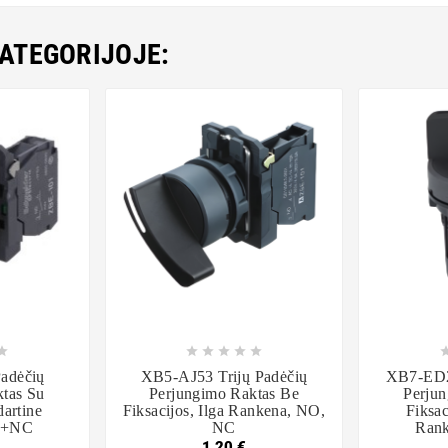
KATEGORIJOJE:













adėčių
XB5-AJ53 Trijų Padėčių
XB7-ED2
tas Su
Perjungimo Raktas Be
Perjun
dartine
Fiksacijos, Ilga Rankena, NO,
Fiksac
O+NC
NC
Ran
1,20 €