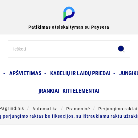
Patikimas atsiskaitymas su Paysera
S
APŠVIETIMAS
KABELIŲ IR LAIDŲ PRIEDAI
JUNGIKL
ĮRANKIAI
KITI ELEMENTAI
Pagrindinis
Automatika
Pramoninė
Perjungimo raktai
 perjungimo raktas be fiksacijos, su ištraukiamu raktu užrak