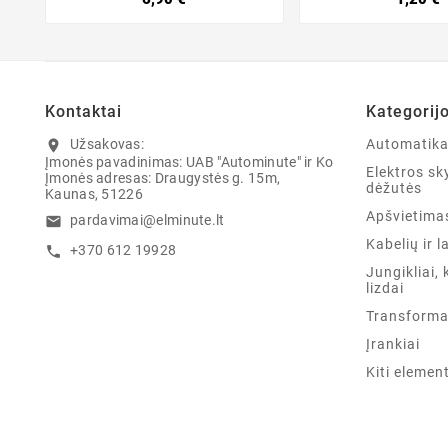
Kontaktai
Kategorij
Užsakovas:
Automatik
location_on
Įmonės pavadinimas: UAB "Autominute" ir Ko
Elektros sky
Įmonės adresas: Draugystės g. 15m,
dėžutės
Kaunas, 51226
Apšvietima
pardavimai@elminute.lt
email
Kabelių ir l
+370 612 19928
call
Jungikliai, 
lizdai
Transforma
Įrankiai
Kiti elemen