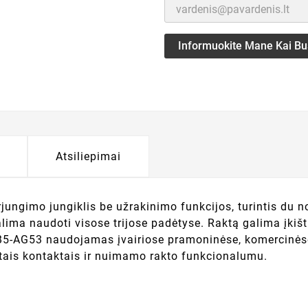
Informuokite Mane Kai Bu
Atsiliepimai
ungimo jungiklis be užrakinimo funkcijos, turintis du n
lima naudoti visose trijose padėtyse. Raktą galima įkišti
 XB5-AG53 naudojamas įvairiose pramoninėse, komercinėse i
ytais kontaktais ir nuimamo rakto funkcionalumu.