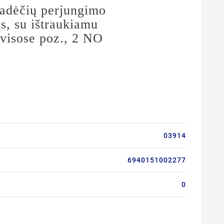
adėčių perjungimo
os, su ištraukiamu
visose poz., 2 NO
03914
6940151002277
0