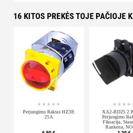
16 KITOS PREKĖS TOJE PAČIOJE 















Perjungimo Raktas HZ3P,
XA2-BD25 2 P
25A
Perjungimo Rak
Fiksacija, Stan
Rankena, N
6,90 €
1,20 €