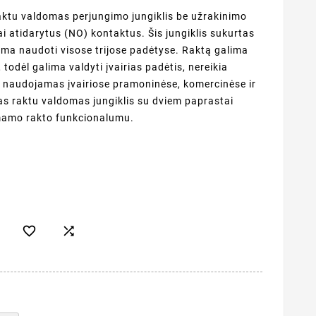
aktu valdomas perjungimo jungiklis be užrakinimo
ai atidarytus (NO) kontaktus. Šis jungiklis sukurtas
ima naudoti visose trijose padėtyse. Raktą galima
u, todėl galima valdyti įvairias padėtis, nereikia
3 naudojamas įvairiose pramoninėse, komercinėse ir
ngas raktu valdomas jungiklis su dviem paprastai
imamo rakto funkcionalumu.

