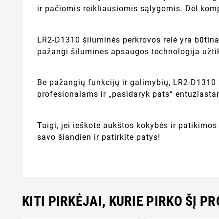
ir pačiomis reikliausiomis sąlygomis. Dėl komp
LR2-D1310 šiluminės perkrovos relė yra būtin
pažangi šiluminės apsaugos technologija užtikr
Be pažangių funkcijų ir galimybių, LR2-D1310 t
profesionalams ir „pasidaryk pats“ entuziasta
Taigi, jei ieškote aukštos kokybės ir patikimo
savo šiandien ir patirkite patys!
KITI PIRKĖJAI, KURIE PIRKO ŠĮ P