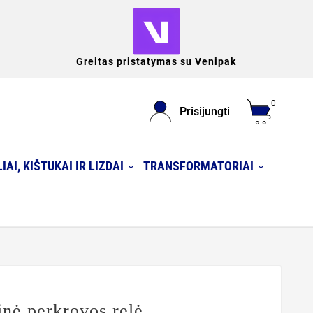
Greitas pristatymas su Venipak
0
Prisijungti
IAI, KIŠTUKAI IR LIZDAI
TRANSFORMATORIAI
nė perkrovos relė