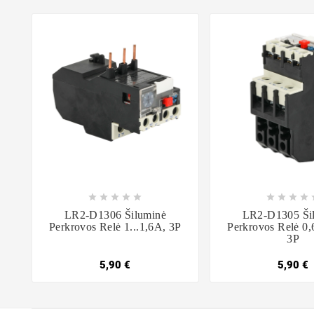















LR2-D1306 Šiluminė
LR2-D1305 Ši
Perkrovos Relė 1...1,6A, 3P
Perkrovos Relė 0,
3P
5,90 €
5,90 €