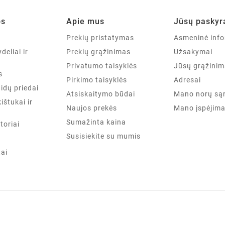
os
Apie mus
Jūsų paskyr
a
Prekių pristatymas
Asmeninė info
deliai ir
Prekių grąžinimas
Užsakymai
Privatumo taisyklės
Jūsų grąžinim
s
Pirkimo taisyklės
Adresai
aidų priedai
Atsiskaitymo būdai
Mano norų są
kištukai ir
Naujos prekės
Mano įspėjima
Sumažinta kaina
toriai
Susisiekite su mumis
tai