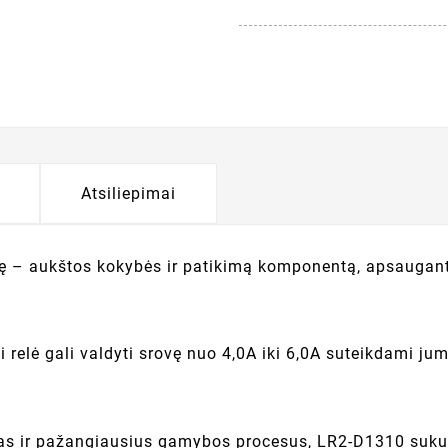
Atsiliepimai
 – aukštos kokybės ir patikimą komponentą, apsaugantį 
 relė gali valdyti srovę nuo 4,0A iki 6,0A suteikdami ju
 ir pažangiausius gamybos procesus, LR2-D1310 sukurta