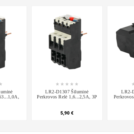













luminė
LR2-D1307 Šiluminė
LR2-D
63...1,0A,
Perkrovos Relė 1,6...2,5A, 3P
Perkrovos
5,90 €