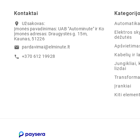
Kontaktai
Kategorij
Užsakovas:
Automatik
location_on
Įmonės pavadinimas: UAB "Autominute" ir Ko
Elektros sky
Įmonės adresas: Draugystės g. 15m,
dėžutės
Kaunas, 51226
Apšvietima
pardavimai@elminute.lt
email
Kabelių ir l
+370 612 19928
call
Jungikliai, 
lizdai
Transforma
Įrankiai
Kiti elemen