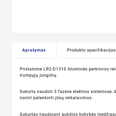
Aprašymas
Produkto specifikacijos
Pristatome LR2-D1310 šiluminės perkrovos relę
trumpųjų jungimų.
Sukurta naudoti 3 fazėse elektros sistemose, ši
norint patenkinti jūsų reikalavimus.
Sukurtas naudojant aukštos kokybės medžiagas