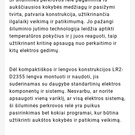
aukščiausios kokybės medžiagų ir pasižymi
tvirta, patvaria konstrukcija, užtikrinančia
ilgalaikį veikimą ir patikimumą. Jo pažangi
šiluminio jutimo technologija leidžia aptikti
temperatūros pokyčius ir į juos reaguoti, taip
užtikrinant kritinę apsaugą nuo perkaitimo ir
kitų elektros gedimų.
Dėl kompaktiškos ir lengvos konstrukcijos LR2-
D2355 lengva montuoti ir naudoti, jis
suderinamas su daugybe standartinių elektros
komponentų ir sistemų. Nesvarbu, ar norite
apsaugoti vieną variklį, ar visą elektros sistemą,
ši šiluminės perkrovos relė yra puikus
pasirinkimas bet kokiai programai, kur būtina
užtikrinti aukštos kokybės ir patikimą veikimą.