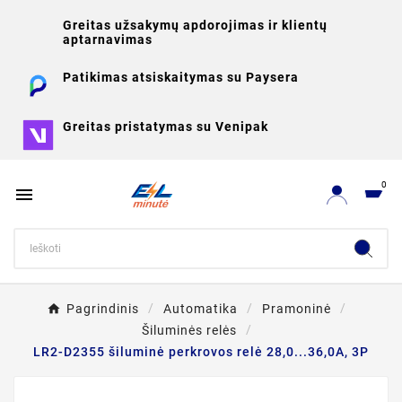
Greitas užsakymų apdorojimas ir klientų
aptarnavimas
Patikimas atsiskaitymas su Paysera
Greitas pristatymas su Venipak
0

Pagrindinis
Automatika
Pramoninė
Šiluminės relės
LR2-D2355 šiluminė perkrovos relė 28,0...36,0A, 3P