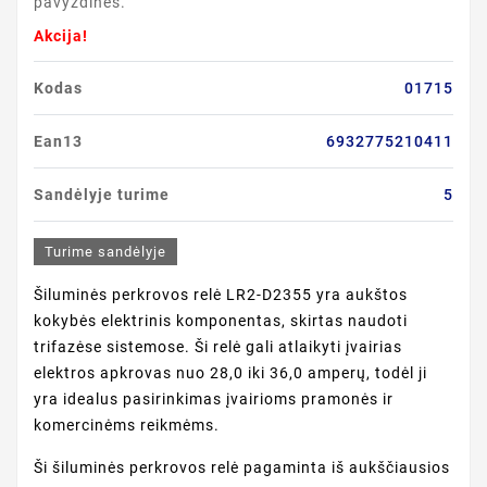
pavyzdinės.
Akcija!
Kodas
01715
Ean13
6932775210411
Sandėlyje turime
5
Turime sandėlyje
Šiluminės perkrovos relė LR2-D2355 yra aukštos
kokybės elektrinis komponentas, skirtas naudoti
trifazėse sistemose. Ši relė gali atlaikyti įvairias
elektros apkrovas nuo 28,0 iki 36,0 amperų, todėl ji
yra idealus pasirinkimas įvairioms pramonės ir
komercinėms reikmėms.
Ši šiluminės perkrovos relė pagaminta iš aukščiausios