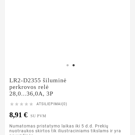
LR2-D2355 šiluminė
perkrovos relė
28,0...36,0A, 3P





ATSILIEPIMAI(0)
8,91 €
SU PVM
Numatomas pristatymo laikas iki 5 d.d. Prekių
nuotraukos skirtos tik iliustraciniams tikslams ir yra