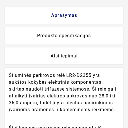
Aprašymas
Produkto specifikacijos
Atsiliepimai
Šiluminės perkrovos relė LR2-D2355 yra
aukštos kokybės elektrinis komponentas,
skirtas naudoti trifazėse sistemose. Ši relė gali
atlaikyti įvairias elektros apkrovas nuo 28,0 iki
36,0 amperų, todėl ji yra idealus pasirinkimas
įvairioms pramonės ir komercinėms reikmėms.
Ši šiluminės perkrovos relė pagaminta iš