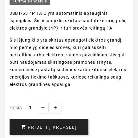
Turime sandėlyje
3SB1-63 4P 1A C yra automatinis apsauginis
išjungiklis. Šis išjungiklis skirtas naudoti keturių polių
elektros grandyje (4P) ir turi srovės reitingą 1A.
Šis išjungiklis yra skirtas apsaugoti elektros grandį
nuo pernelyg didelės srovės, kuri gali sukelti
perkaitimą arba elektros įrangos pažeidimus. Jis gali
būti naudojamas skirtingose pramonės srityse,
komercinėse pastatų sistemose arba kituose elektros
energijos tiekimo taškuose, kuriose reikalinga saugi
elektros grandinės apsauga.
KIEKIS:

PRIDĖTI Į KREPŠELĮ