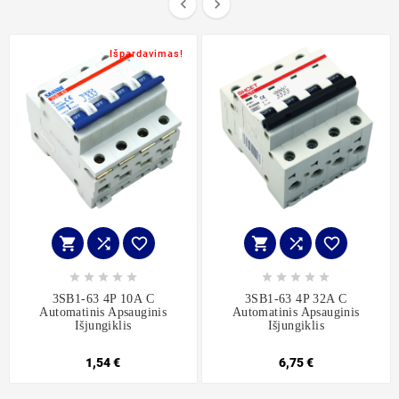


Išpardavimas!
















3SB1-63 4P 10A C
3SB1-63 4P 32A C
Automatinis Apsauginis
Automatinis Apsauginis
Išjungiklis
Išjungiklis
1,54 €
6,75 €