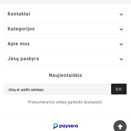

Kontaktai

Kategorijos

Apie mus

Jūsų paskyra
Naujienlaiškis
OK
Prenumeratos vėliau galėsite atsisakyti.