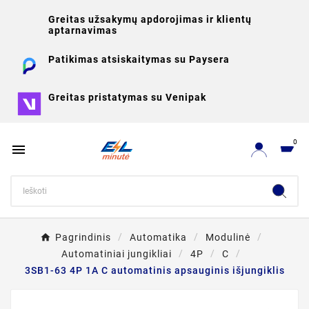
Greitas užsakymų apdorojimas ir klientų
aptarnavimas
Patikimas atsiskaitymas su Paysera
Greitas pristatymas su Venipak
0

Pagrindinis
Automatika
Modulinė
Automatiniai jungikliai
4P
C
3SB1-63 4P 1A C automatinis apsauginis išjungiklis