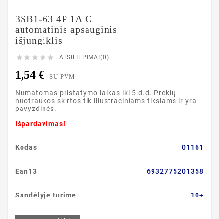
3SB1-63 4P 1A C
automatinis apsauginis
išjungiklis





ATSILIEPIMAI(0)
1,54 €
SU PVM
Numatomas pristatymo laikas iki 5 d.d. Prekių
nuotraukos skirtos tik iliustraciniams tikslams ir yra
pavyzdinės.
Išpardavimas!
Kodas
01161
Ean13
6932775201358
Sandėlyje turime
10+