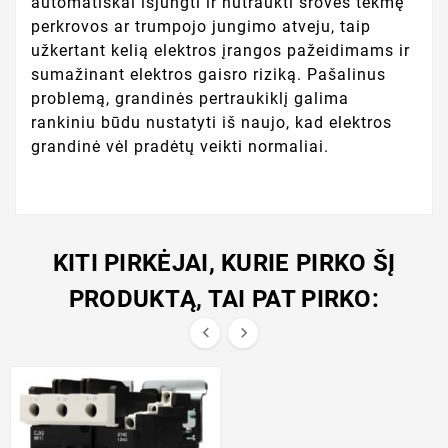
automatiškai išjungti ir nutraukti srovės tėkmę
perkrovos ar trumpojo jungimo atveju, taip
užkertant kelią elektros įrangos pažeidimams ir
sumažinant elektros gaisro riziką. Pašalinus
problemą, grandinės pertraukiklį galima
rankiniu būdu nustatyti iš naujo, kad elektros
grandinė vėl pradėtų veikti normaliai.
KITI PIRKĖJAI, KURIE PIRKO ŠĮ
PRODUKTĄ, TAI PAT PIRKO:

