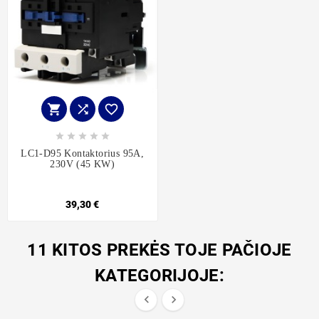








LC1-D95 Kontaktorius 95A,
230V (45 KW)
39,30 €
11 KITOS PREKĖS TOJE PAČIOJE
KATEGORIJOJE:

