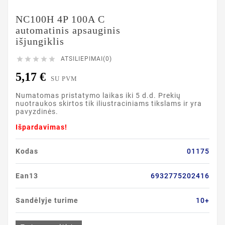
NC100H 4P 100A C
automatinis apsauginis
išjungiklis





ATSILIEPIMAI(0)
5,17 €
SU PVM
Numatomas pristatymo laikas iki 5 d.d. Prekių
nuotraukos skirtos tik iliustraciniams tikslams ir yra
pavyzdinės.
Išpardavimas!
Kodas
01175
Ean13
6932775202416
Sandėlyje turime
10+