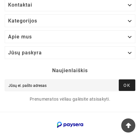

Kontaktai

Kategorijos

Apie mus

Jūsų paskyra
Naujienlaiškis
OK
Prenumeratos vėliau galėsite atsisakyti.