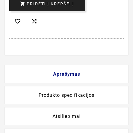

PRIDĖTI Į KREPŠELĮ


Aprašymas
Produkto specifikacijos
Atsiliepimai