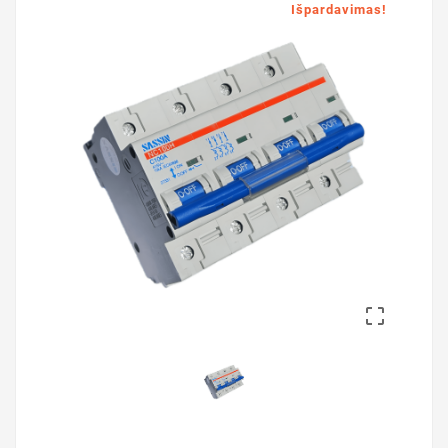
Išpardavimas!
