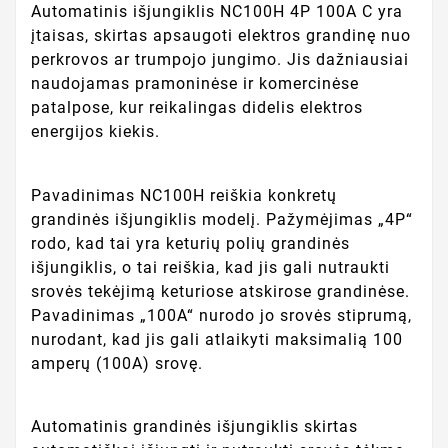
Automatinis išjungiklis NC100H 4P 100A C yra
įtaisas, skirtas apsaugoti elektros grandinę nuo
perkrovos ar trumpojo jungimo. Jis dažniausiai
naudojamas pramoninėse ir komercinėse
patalpose, kur reikalingas didelis elektros
energijos kiekis.
Pavadinimas NC100H reiškia konkretų
grandinės išjungiklis modelį. Pažymėjimas „4P“
rodo, kad tai yra keturių polių grandinės
išjungiklis, o tai reiškia, kad jis gali nutraukti
srovės tekėjimą keturiose atskirose grandinėse.
Pavadinimas „100A“ nurodo jo srovės stiprumą,
nurodant, kad jis gali atlaikyti maksimalią 100
amperų (100A) srovę.
Automatinis grandinės išjungiklis skirtas