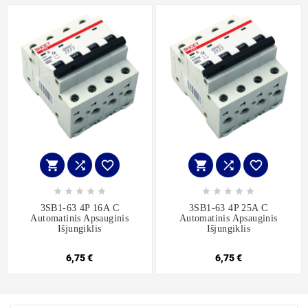
















3SB1-63 4P 16A C
3SB1-63 4P 25A C
Automatinis Apsauginis
Automatinis Apsauginis
Išjungiklis
Išjungiklis
6,75 €
6,75 €