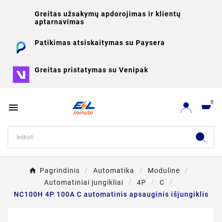
Greitas užsakymų apdorojimas ir klientų
aptarnavimas
Patikimas atsiskaitymas su Paysera
Greitas pristatymas su Venipak
0

Pagrindinis
Automatika
Modulinė
Automatiniai jungikliai
4P
C
NC100H 4P 100A C automatinis apsauginis išjungiklis