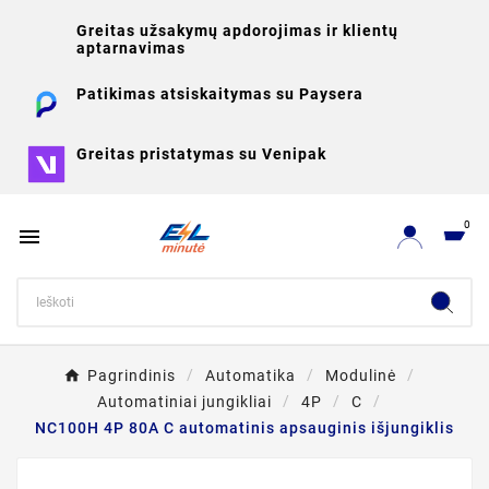
Greitas užsakymų apdorojimas ir klientų
aptarnavimas
Patikimas atsiskaitymas su Paysera
Greitas pristatymas su Venipak
0

Pagrindinis
Automatika
Modulinė
Automatiniai jungikliai
4P
C
NC100H 4P 80A C automatinis apsauginis išjungiklis