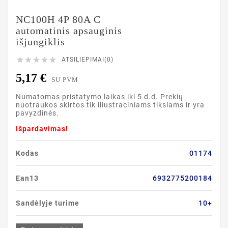
NC100H 4P 80A C
automatinis apsauginis
išjungiklis





ATSILIEPIMAI(0)
5,17 €
SU PVM
Numatomas pristatymo laikas iki 5 d.d. Prekių
nuotraukos skirtos tik iliustraciniams tikslams ir yra
pavyzdinės.
Išpardavimas!
Kodas
01174
Ean13
6932775200184
Sandėlyje turime
10+