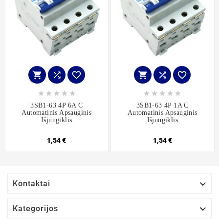
















3SB1-63 4P 6A C
3SB1-63 4P 1A C
Automatinis Apsauginis
Automatinis Apsauginis
Išjungiklis
Išjungiklis
1,54 €
1,54 €

Kontaktai

Kategorijos