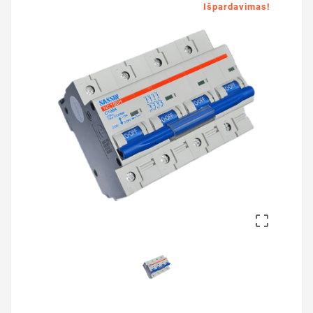
Išpardavimas!
