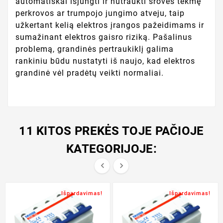
automatiškai išjungti ir nutraukti srovės tėkmę
perkrovos ar trumpojo jungimo atveju, taip
užkertant kelią elektros įrangos pažeidimams ir
sumažinant elektros gaisro riziką. Pašalinus
problemą, grandinės pertraukiklį galima
rankiniu būdu nustatyti iš naujo, kad elektros
grandinė vėl pradėtų veikti normaliai.
11 KITOS PREKĖS TOJE PAČIOJE
KATEGORIJOJE:


Išpardavimas!
Išpardavimas!