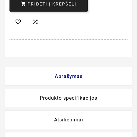

PRIDĖTI Į KREPŠELĮ


Aprašymas
Produkto specifikacijos
Atsiliepimai