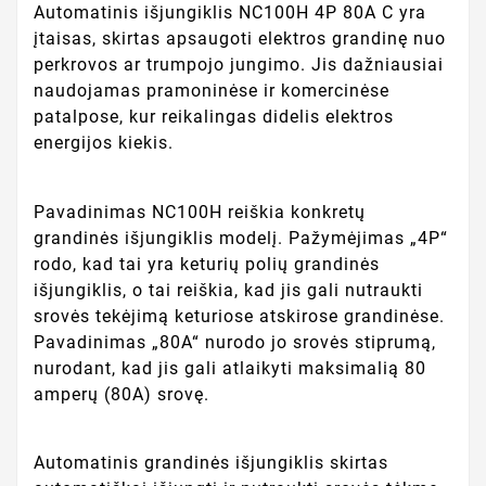
Automatinis išjungiklis NC100H 4P 80A C yra
įtaisas, skirtas apsaugoti elektros grandinę nuo
perkrovos ar trumpojo jungimo. Jis dažniausiai
naudojamas pramoninėse ir komercinėse
patalpose, kur reikalingas didelis elektros
energijos kiekis.
Pavadinimas NC100H reiškia konkretų
grandinės išjungiklis modelį. Pažymėjimas „4P“
rodo, kad tai yra keturių polių grandinės
išjungiklis, o tai reiškia, kad jis gali nutraukti
srovės tekėjimą keturiose atskirose grandinėse.
Pavadinimas „80A“ nurodo jo srovės stiprumą,
nurodant, kad jis gali atlaikyti maksimalią 80
amperų (80A) srovę.
Automatinis grandinės išjungiklis skirtas