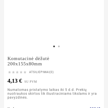
Komutacinė dėžutė
200x155x80mm





ATSILIEPIMAI(0)
4,13 €
SU PVM
Numatomas pristatymo laikas iki 5 d.d. Prekių
nuotraukos skirtos tik iliustraciniams tikslams ir yra
pavyzdinės.