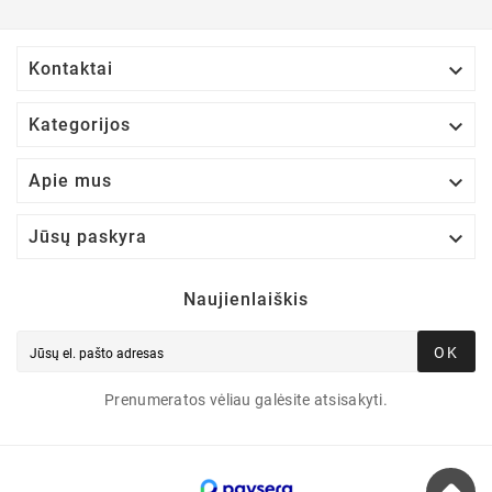

Kontaktai

Kategorijos

Apie mus

Jūsų paskyra
Naujienlaiškis
OK
Prenumeratos vėliau galėsite atsisakyti.