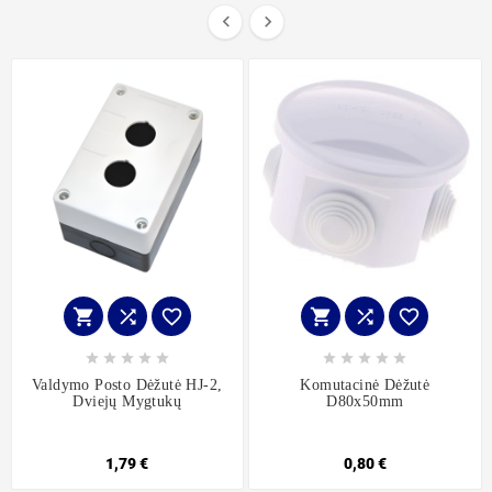


















Valdymo Posto Dėžutė HJ-2,
Komutacinė Dėžutė
Dviejų Mygtukų
D80x50mm
1,79 €
0,80 €