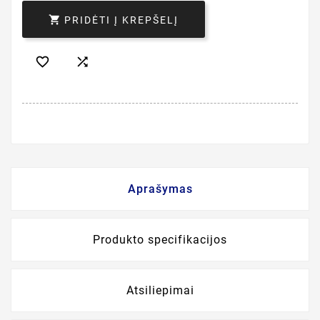

PRIDĖTI Į KREPŠELĮ


Aprašymas
Produkto specifikacijos
Atsiliepimai