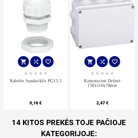
















Kabelio Sandariklis PG13,5
Komutacinė Dėžutė
150x110x70mm
0,16 €
2,47 €
14 KITOS PREKĖS TOJE PAČIOJE
KATEGORIJOJE: