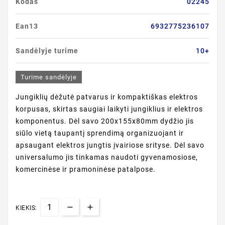
Kodas
02245
Ean13
6932775236107
Sandėlyje turime
10+
Turime sandėlyje
Jungiklių dėžutė patvarus ir kompaktiškas elektros
korpusas, skirtas saugiai laikyti jungiklius ir elektros
komponentus. Dėl savo 200x155x80mm dydžio jis
siūlo vietą taupantį sprendimą organizuojant ir
apsaugant elektros jungtis įvairiose srityse. Dėl savo
universalumo jis tinkamas naudoti gyvenamosiose,
komercinėse ir pramoninėse patalpose.
KIEKIS: