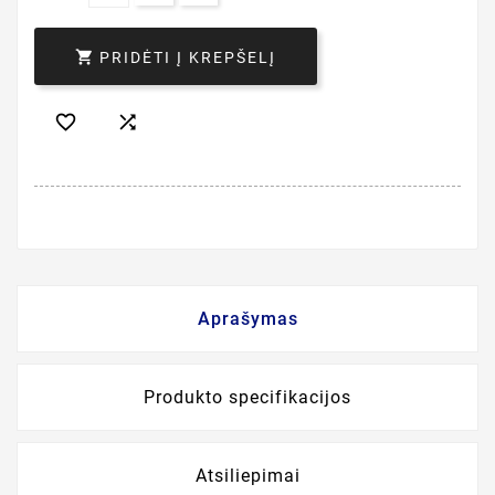

PRIDĖTI Į KREPŠELĮ


Aprašymas
Produkto specifikacijos
Atsiliepimai