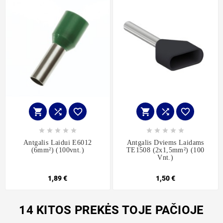
















Antgalis Laidui E6012
Antgalis Dviems Laidams
(6mm²) (100vnt.)
TE1508 (2x1,5mm²) (100
Vnt.)
1,89 €
1,50 €
14 KITOS PREKĖS TOJE PAČIOJE