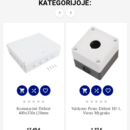
KATEGORIJOJE:


















Komutacinė Dėžutė
Valdymo Posto Dėžutė HJ-1,
400x350x120mm
Vieno Mygtuko
17,45 €
1,27 €