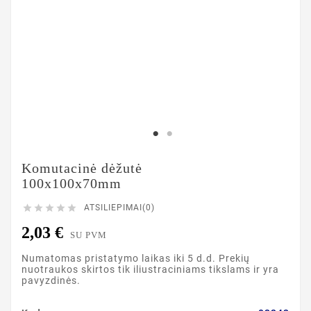
Komutacinė dėžutė
100x100x70mm





ATSILIEPIMAI(0)
2,03 €
SU PVM
Numatomas pristatymo laikas iki 5 d.d. Prekių
nuotraukos skirtos tik iliustraciniams tikslams ir yra
pavyzdinės.