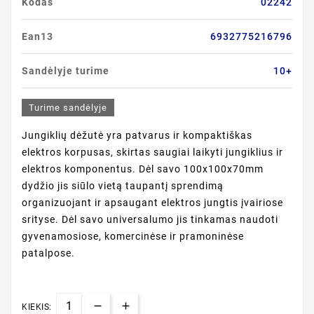
Kodas
02242
Ean13
6932775216796
Sandėlyje turime
10+
Turime sandėlyje
Jungiklių dėžutė yra patvarus ir kompaktiškas
elektros korpusas, skirtas saugiai laikyti jungiklius ir
elektros komponentus. Dėl savo 100x100x70mm
dydžio jis siūlo vietą taupantį sprendimą
organizuojant ir apsaugant elektros jungtis įvairiose
srityse. Dėl savo universalumo jis tinkamas naudoti
gyvenamosiose, komercinėse ir pramoninėse
patalpose.
KIEKIS: