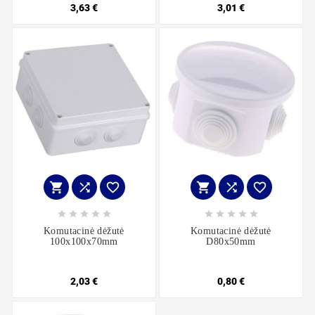
3,63 €
3,01 €
















Komutacinė dėžutė
Komutacinė dėžutė
100x100x70mm
D80x50mm
2,03 €
0,80 €