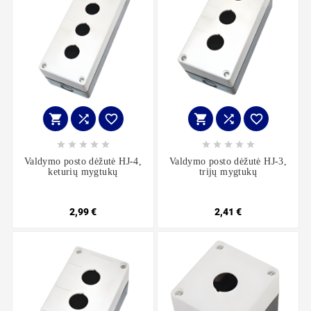
















Valdymo posto dėžutė HJ-4,
Valdymo posto dėžutė HJ-3,
keturių mygtukų
trijų mygtukų
2,99 €
2,41 €