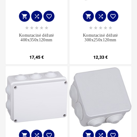
















Komutacinė dėžutė
Komutacinė dėžutė
400x350x120mm
300x250x120mm
17,45 €
12,33 €





