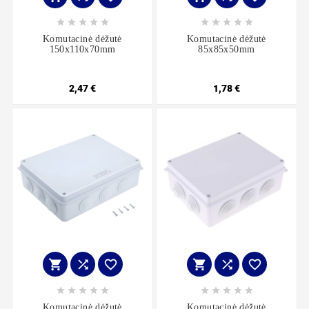










Komutacinė dėžutė
Komutacinė dėžutė
150x110x70mm
85x85x50mm
2,47 €
1,78 €
















Komutacinė dėžutė
Komutacinė dėžutė