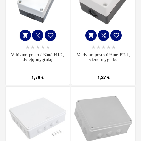
















Valdymo posto dėžutė HJ-2,
Valdymo posto dėžutė HJ-1,
dviejų mygtukų
vieno mygtuko
1,79 €
1,27 €