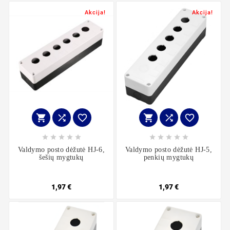
Akcija!
Akcija!
















Valdymo posto dėžutė HJ-6,
Valdymo posto dėžutė HJ-5,
šešių mygtukų
penkių mygtukų
1,97 €
1,97 €