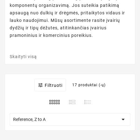
komponentų organizavimą. Jos suteikia patikimą
apsaugą nuo dulkių ir drėgmės, pritaikytos vidaus ir
lauko naudojimui. Mūsų asortimente rasite įvairių
dydžių ir tipų dėžutes, atitinkančias įvairius
pramoninius ir komercinius poreikius.
Skaityti visą

Filtruoti
17 produktai (-ų)

Reference, Z to A