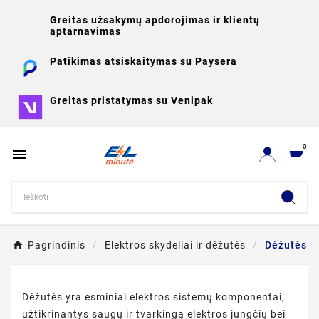
Greitas užsakymų apdorojimas ir klientų
aptarnavimas
Patikimas atsiskaitymas su Paysera
Greitas pristatymas su Venipak
0

Pagrindinis
Elektros skydeliai ir dėžutės
Dėžutės
Dėžutės yra esminiai elektros sistemų komponentai,
užtikrinantys saugų ir tvarkingą elektros jungčių bei