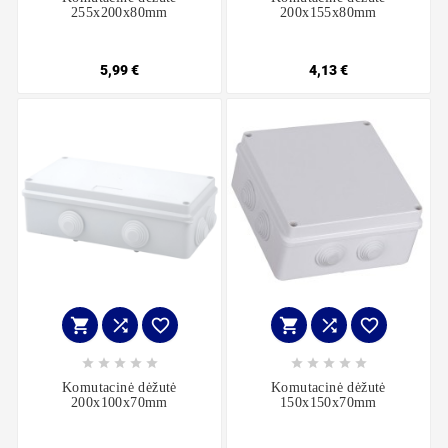
255x200x80mm
200x155x80mm
5,99 €
4,13 €
















Komutacinė dėžutė
Komutacinė dėžutė
200x100x70mm
150x150x70mm