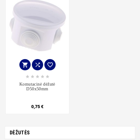








Komutacinė dėžutė
D50x50mm
0,75 €
DĖŽUTĖS