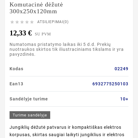
Komutacinė dėžutė
300x250x120mm





ATSILIEPIMAI(0)
12,33 €
SU PVM
Numatomas pristatymo laikas iki 5 d.d. Prekių
nuotraukos skirtos tik iliustraciniams tikslams ir yra
pavyzdinės.
Kodas
02249
Ean13
6932775250103
Sandėlyje turime
10+
Turime sandėlyje
Jungiklių dėžutė patvarus ir kompaktiškas elektros
korpusas, skirtas saugiai laikyti jungiklius ir elektros