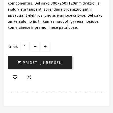
komponentus. Dėl savo 300x250x120mm dydžio jis
siūlo vietą taupantį sprendimą organizuojant ir
apsaugant elektros jungtis įvairiose srityse. Dėl savo
universalumo jis tinkamas naudoti gyvenamosiose,
komercinėse ir pramoninėse patalpose.
KIEKIS:

PRIDĖTI Į KREPŠELĮ

