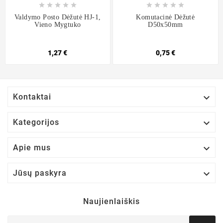










Valdymo Posto Dėžutė HJ-1,
Komutacinė Dėžutė
Vieno Mygtuko
D50x50mm
1,27 €
0,75 €

Kontaktai

Kategorijos

Apie mus

Jūsų paskyra
Naujienlaiškis