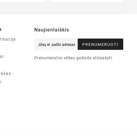
a
Naujienlaiškis
rmacija
PRENUMERUOTI
ai
Prenumeratos vėliau galėsite atsisakyti.
rašas
i