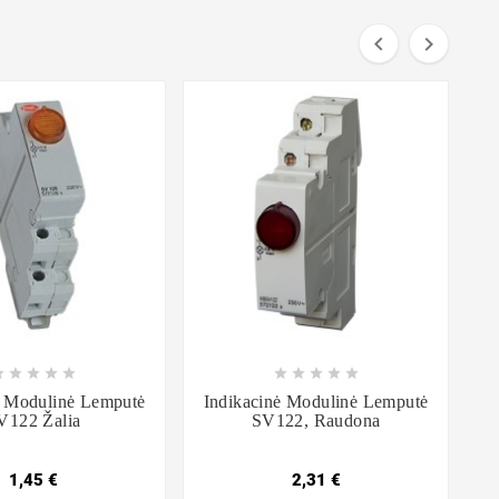



















ė Modulinė Lemputė
Indikacinė Modulinė Lemputė
V122 Žalia
SV122, Raudona
1,45 €
2,31 €