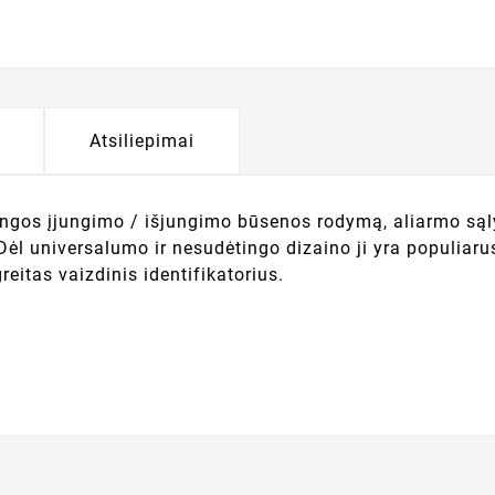
Atsiliepimai
ngos įjungimo / išjungimo būsenos rodymą, aliarmo s
 Dėl universalumo ir nesudėtingo dizaino ji yra populia
eitas vaizdinis identifikatorius.