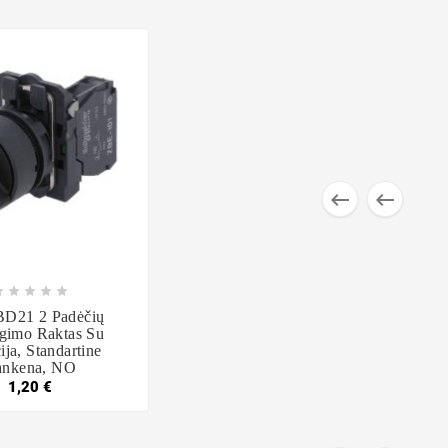










D21 2 Padėčių
gimo Raktas Su
ija, Standartine
ankena, NO
1,20 €