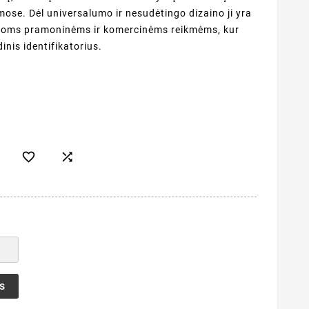
mose. Dėl universalumo ir nesudėtingo dizaino ji yra
irioms pramoninėms ir komercinėms reikmėms, kur
inis identifikatorius.


s