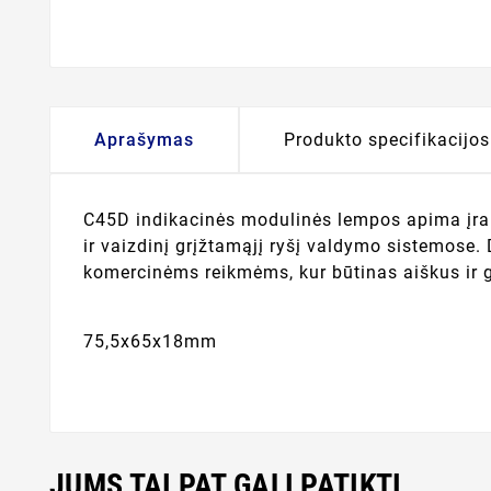
Aprašymas
Produkto specifikacijos
C45D indikacinės modulinės lempos apima įra
ir vaizdinį grįžtamąjį ryšį valdymo sistemose.
komercinėms reikmėms, kur būtinas aiškus ir gr
75,5x65x18mm
JUMS TAI PAT GALI PATIKTI