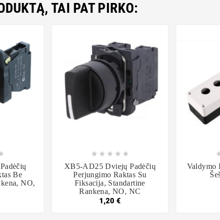
RODUKTĄ, TAI PAT PIRKO:













 Padėčių
XB5-AD25 Dviejų Padėčių
Valdymo P
ktas Be
Perjungimo Raktas Su
Še
ankena, NO,
Fiksacija, Standartine
Rankena, NO, NC
1,20 €