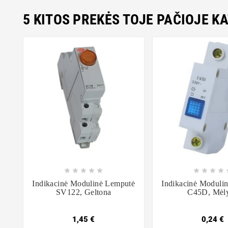
5 KITOS PREKĖS TOJE PAČIOJE K















Indikacinė Modulinė Lemputė
Indikacinė Moduli
SV122, Geltona
C45D, Mėl
1,45 €
0,24 €