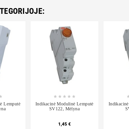
ATEGORIJOJE:













nė Lemputė
Indikacinė Modulinė Lemputė
Indikacin
yna
SV122, Mėlyna
S
1,45 €