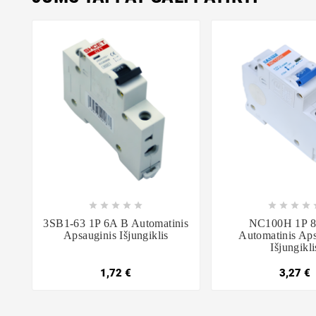















3SB1-63 1P 6A B Automatinis
NC100H 1P 
Apsauginis Išjungiklis
Automatinis Aps
Išjungikli
1,72 €
3,27 €