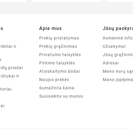
os
Apie mus
Jūsų paskyr
a
Prekių pristatymas
Asmeninė info
deliai ir
Prekių grąžinimas
Užsakymai
Privatumo taisyklės
Jūsų grąžinim
s
Pirkimo taisyklės
Adresai
aidų priedai
Atsiskaitymo būdai
Mano norų są
kištukai ir
Naujos prekės
Mano įspėjima
Sumažinta kaina
toriai
Susisiekite su mumis
tai