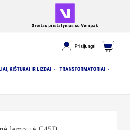
Greitas pristatymas su Venipak
0
Prisijungti
IAI, KIŠTUKAI IR LIZDAI
TRANSFORMATORIAI
inė lemputė C45D,