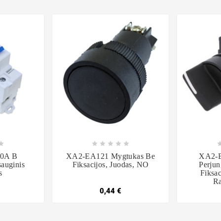













80A B
XA2-EA121 Mygtukas Be
XA2-B
auginis
Fiksacijos, Juodas, NO
Perjun
s
Fiksac
R
0,44 €