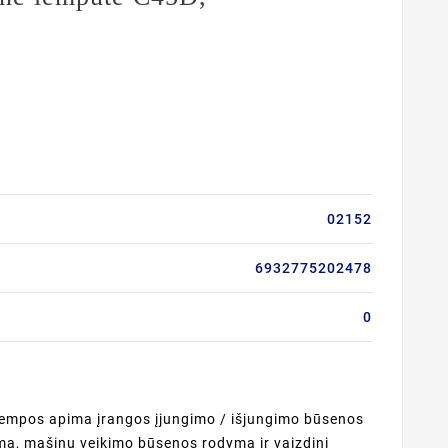
02152
6932775202478
0
lempos apima įrangos įjungimo / išjungimo būsenos
mą, mašinų veikimo būsenos rodymą ir vaizdinį