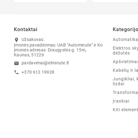
Kontaktai
Kategorij
Užsakovas:
Automatik
location_on
Įmonės pavadinimas: UAB "Autominute" ir Ko
Elektros sky
Įmonės adresas: Draugystės g. 15m,
dėžutės
Kaunas, 51226
Apšvietima
pardavimai@elminute.lt
email
Kabelių ir l
+370 612 19928
call
Jungikliai, 
lizdai
Transforma
Įrankiai
Kiti elemen