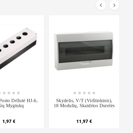



















osto Dėžutė HJ-6,
Skydelis, V/t (virštinkinis),
šių Mygtukų
18 Modulių, Skaidrios Durelės
1,97 €
11,97 €