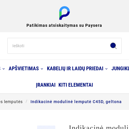
Patikimas atsiskaitymas su Paysera
S
APŠVIETIMAS
KABELIŲ IR LAIDŲ PRIEDAI
JUNGIKL
ĮRANKIAI
KITI ELEMENTAI
ės lemputės
Indikacinė modulinė lemputė C45D, geltona
Indikacinė modul