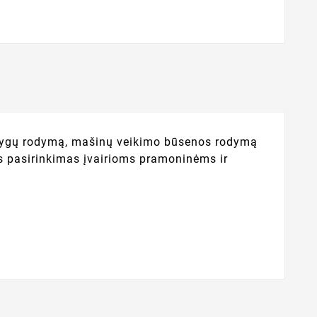
ąlygų rodymą, mašinų veikimo būsenos rodymą
rus pasirinkimas įvairioms pramoninėms ir