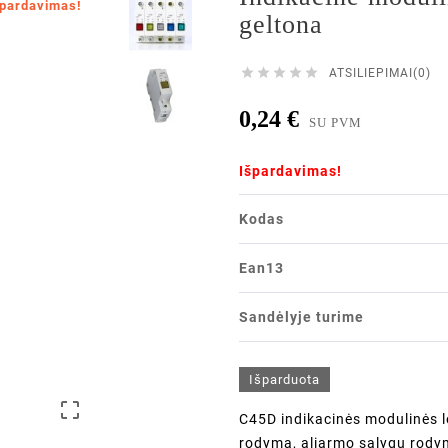
špardavimas!
geltona





ATSILIEPIMAI(0)
0,24 €
SU PVM
Išpardavimas!
Kodas
Ean13
Sandėlyje turime
Išparduota

C45D indikacinės modulinės 
rodymą, aliarmo sąlygų rody