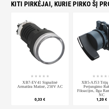
KITI PIRKĖJAI, KURIE PIRKO ŠĮ P















XB7-EV41 Signalinė
XB5-AJ53 Trijų
Armatūra Matinė, 250V AC
Perjungimo Ra
Fiksacijos, Ilga R
NC
0,33 €
1,20 €