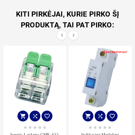
KITI PIRKĖJAI, KURIE PIRKO ŠĮ
PRODUKTĄ, TAI PAT PIRKO:


Išpardavimas!
















Jungtis Laidams CMK-622,
Indikacinė Modulinė