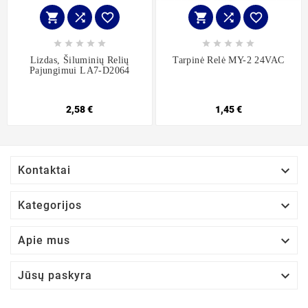
















Lizdas, Šiluminių Relių
Tarpinė Relė MY-2 24VAC
Pajungimui LA7-D2064
2,58 €
1,45 €

Kontaktai

Kategorijos

Apie mus

Jūsų paskyra