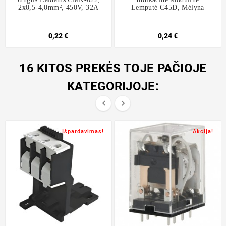
2x0,5-4,0mm², 450V, 32A
Lemputė C45D, Mėlyna
0,22 €
0,24 €
16 KITOS PREKĖS TOJE PAČIOJE
KATEGORIJOJE:


Išpardavimas!
Akcija!