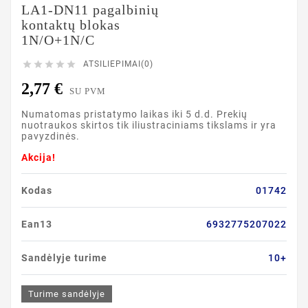
LA1-DN11 pagalbinių
kontaktų blokas
1N/O+1N/C





ATSILIEPIMAI(0)
2,77 €
SU PVM
Numatomas pristatymo laikas iki 5 d.d. Prekių
nuotraukos skirtos tik iliustraciniams tikslams ir yra
pavyzdinės.
Akcija!
Kodas
01742
Ean13
6932775207022
Sandėlyje turime
10+
Turime sandėlyje