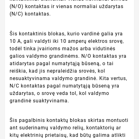
(N/O) kontaktas ir vienas normaliai uždarytas
(N/C) kontaktas.
Šis kontaktinis blokas, kurio vardinė galia yra
10 A, gali valdyti iki 10 amperų elektros srovę,
todėl tinka įvairioms mažos arba vidutinės
galios valdymo grandinėms. N/O kontaktas yra
atidarytas pagal numatytąją būseną, o tai
reiškia, kad jis nepraleidžia srovės, kol
nesuaktyvinama valdymo grandinė. Kita vertus,
N/C kontaktas pagal numatytąją būseną yra
uždarytas, o srovę veda tol, kol valdymo
grandinė suaktyvinama.
Šis pagalbinis kontaktų blokas skirtas montuoti
ant suderinamų valdymo relių, kontaktorių ar
kitų elektrinių prietaisų, kad būtų galima atlikti