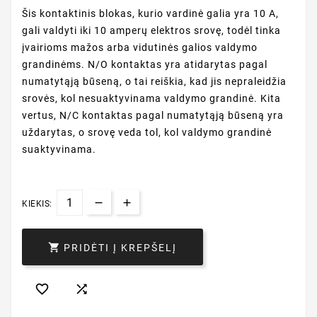
Šis kontaktinis blokas, kurio vardinė galia yra 10 A,
gali valdyti iki 10 amperų elektros srovę, todėl tinka
įvairioms mažos arba vidutinės galios valdymo
grandinėms. N/O kontaktas yra atidarytas pagal
numatytąją būseną, o tai reiškia, kad jis nepraleidžia
srovės, kol nesuaktyvinama valdymo grandinė. Kita
vertus, N/C kontaktas pagal numatytąją būseną yra
uždarytas, o srovę veda tol, kol valdymo grandinė
suaktyvinama.
KIEKIS:

PRIDĖTI Į KREPŠELĮ

