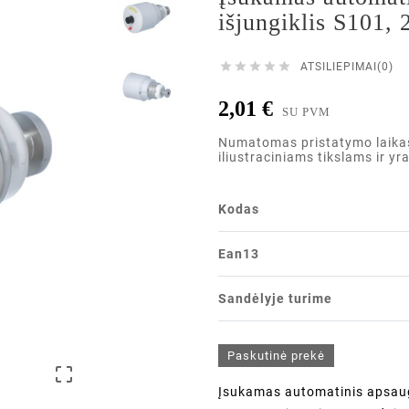
išjungiklis S101,





ATSILIEPIMAI(0)
2,01 €
SU PVM
Numatomas pristatymo laikas i
iliustraciniams tikslams ir yr
Kodas
Ean13
Sandėlyje turime
Paskutinė prekė

Įsukamas automatinis apsaugi