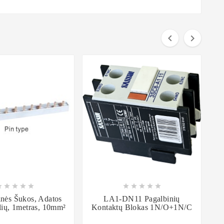



















nės Šukos, Adatos
LA1-DN11 Pagalbinių
lių, 1metras, 10mm²
Kontaktų Blokas 1N/O+1N/C