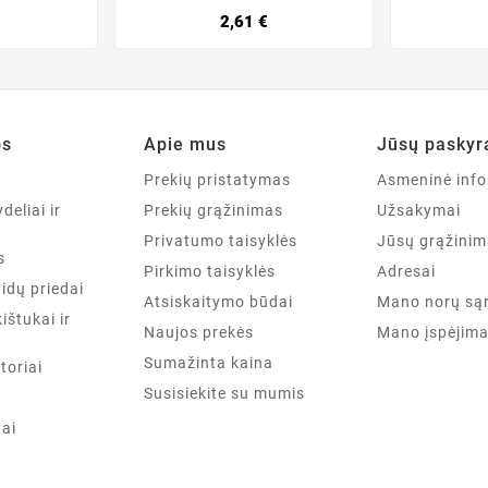
2,61 €
os
Apie mus
Jūsų paskyr
a
Prekių pristatymas
Asmeninė info
deliai ir
Prekių grąžinimas
Užsakymai
Privatumo taisyklės
Jūsų grąžinim
s
Pirkimo taisyklės
Adresai
aidų priedai
Atsiskaitymo būdai
Mano norų są
kištukai ir
Naujos prekės
Mano įspėjima
Sumažinta kaina
toriai
Susisiekite su mumis
tai