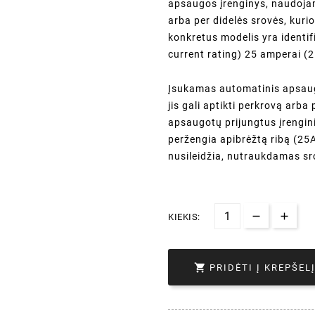
apsaugos įrenginys, naudoja
arba per didelės srovės, kurio
konkretus modelis yra identif
current rating) 25 amperai (
Įsukamas automatinis apsaugin
jis gali aptikti perkrovą arba
apsaugotų prijungtus įrengin
peržengia apibrėžtą ribą (25A 
nusileidžia, nutraukdamas sro
KIEKIS:

PRIDĖTI Į KREPŠEL