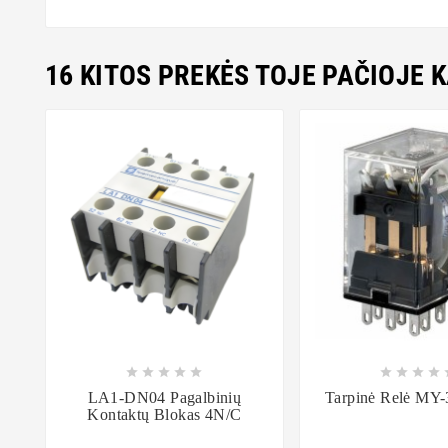
16 KITOS PREKĖS TOJE PAČIOJE 















LA1-DN04 Pagalbinių
Tarpinė Relė MY
Kontaktų Blokas 4N/C