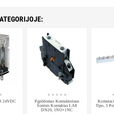
KATEGORIJOJE:













-3 24VDC
Papildomas Kontaktoriaus
Komutaci
Šoninis Kontaktas LA8
Tipo, 3 Po
DN20, 1NO+1NC