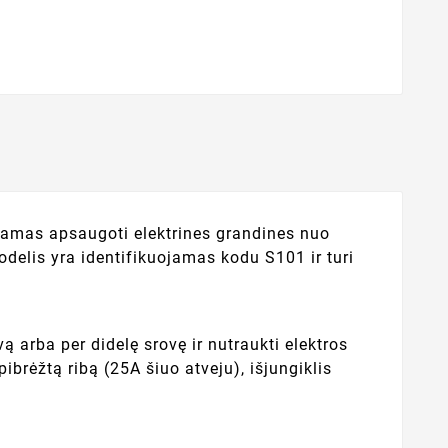
jamas apsaugoti elektrines grandines nuo
odelis yra identifikuojamas kodu S101 ir turi
ą arba per didelę srovę ir nutraukti elektros
brėžtą ribą (25A šiuo atveju), išjungiklis