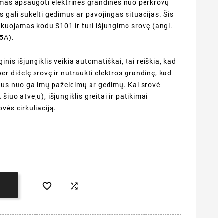
mas apsaugoti elektrines grandines nuo perkrovų
s gali sukelti gedimus ar pavojingas situacijas. Šis
ikuojamas kodu S101 ir turi išjungimo srovę (angl.
25A).
is išjungiklis veikia automatiškai, tai reiškia, kad
 per didelę srovę ir nutraukti elektros grandinę, kad
ius nuo galimų pažeidimų ar gedimų. Kai srovė
šiuo atveju), išjungiklis greitai ir patikimai
vės cirkuliaciją.


Į