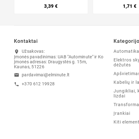
3,39 €
1,71 €
Kontaktai
Kategorij
Užsakovas:
Automatik
location_on
Įmonės pavadinimas: UAB "Autominute" ir Ko
Elektros sky
Įmonės adresas: Draugystės g. 15m,
dėžutės
Kaunas, 51226
Apšvietima
pardavimai@elminute.lt
email
Kabelių ir l
+370 612 19928
call
Jungikliai, 
lizdai
Transforma
Įrankiai
Kiti elemen