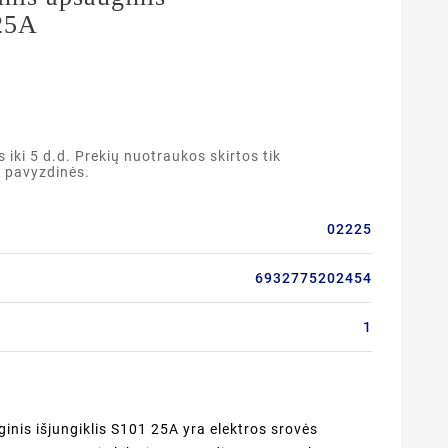
 25A
ki 5 d.d. Prekių nuotraukos skirtos tik
a pavyzdinės.
02225
6932775202454
1
nis išjungiklis S101 25A yra elektros srovės