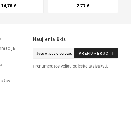
14,75 €
2,77 €
a
Naujienlaiškis
rmacija
PRENUMERUOTI
ai
Prenumeratos vėliau galėsite atsisakyti.
rašas
i