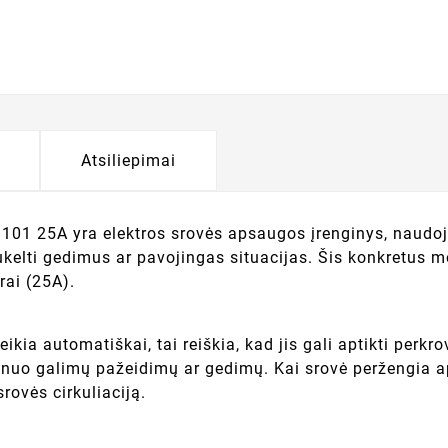
Atsiliepimai
S101 25A yra elektros srovės apsaugos įrenginys, naudo
sukelti gedimus ar pavojingas situacijas. Šis konkretus m
rai (25A).
ia automatiškai, tai reiškia, kad jis gali aptikti perkrov
nuo galimų pažeidimų ar gedimų. Kai srovė peržengia api
rovės cirkuliaciją.