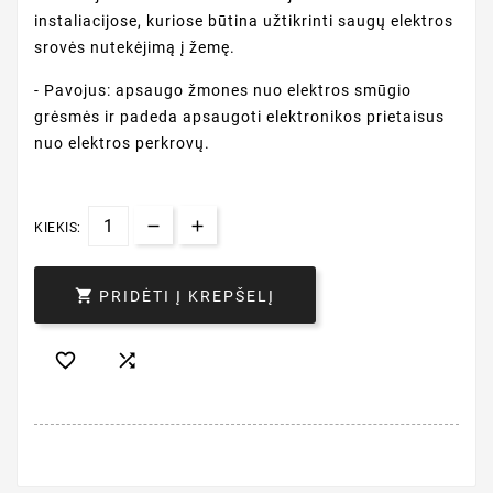
instaliacijose, kuriose būtina užtikrinti saugų elektros
srovės nutekėjimą į žemę.
- Pavojus: apsaugo žmones nuo elektros smūgio
grėsmės ir padeda apsaugoti elektronikos prietaisus
nuo elektros perkrovų.
KIEKIS:

PRIDĖTI Į KREPŠELĮ

