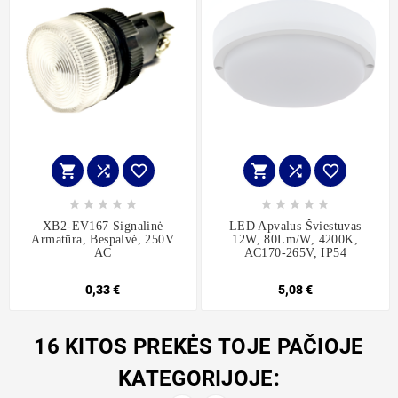
















XB2-EV167 Signalinė
LED Apvalus Šviestuvas
Armatūra, Bespalvė, 250V
12W, 80Lm/W, 4200K,
AC
AC170-265V, IP54
0,33 €
5,08 €
16 KITOS PREKĖS TOJE PAČIOJE
KATEGORIJOJE: