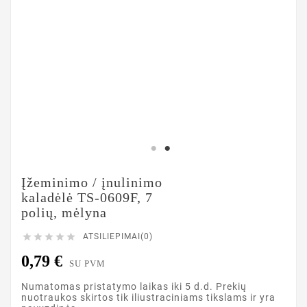
Įžeminimo / įnulinimo
kaladėlė TS-0609F, 7
polių, mėlyna





ATSILIEPIMAI(0)
0,79 €
SU PVM
Numatomas pristatymo laikas iki 5 d.d. Prekių
nuotraukos skirtos tik iliustraciniams tikslams ir yra