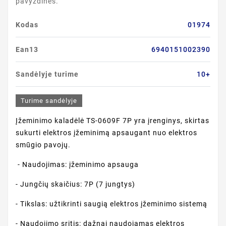
pavyzdinės.
Kodas
01974
Ean13
6940151002390
Sandėlyje turime
10+
Turime sandėlyje
Įžeminimo kaladėlė TS-0609F 7P yra įrenginys, skirtas
sukurti elektros įžeminimą apsaugant nuo elektros
smūgio pavojų.
- Naudojimas: įžeminimo apsauga
- Jungčių skaičius: 7P (7 jungtys)
- Tikslas: užtikrinti saugią elektros įžeminimo sistemą
- Naudojimo sritis: dažnai naudojamas elektros