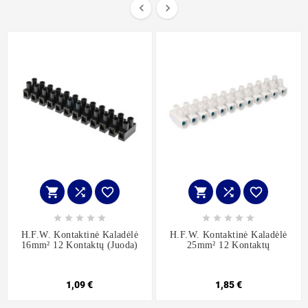


















H.F.W. Kontaktinė Kaladėlė
H.F.W. Kontaktinė Kaladėlė
16mm² 12 Kontaktų (juoda)
25mm² 12 Kontaktų
1,09 €
1,85 €