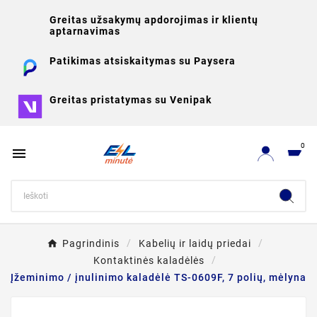
Greitas užsakymų apdorojimas ir klientų
aptarnavimas
Patikimas atsiskaitymas su Paysera
Greitas pristatymas su Venipak
0

Pagrindinis
Kabelių ir laidų priedai
Kontaktinės kaladėlės
Įžeminimo / įnulinimo kaladėlė TS-0609F, 7 polių, mėlyna