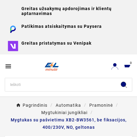
Greitas užsakymų apdorojimas ir klientų
aptarnavimas
Patikimas atsiskaitymas su Paysera
Greitas pristatymas su Venipak
0

Pagrindinis
Automatika
Pramoninė
Mygtukiniai jungikliai
Mygtukas su pašvietimu XB2-BW3561, be fiksacijos,
400/230V, NO, geltonas