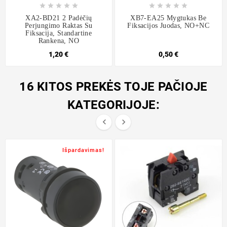










XA2-BD21 2 Padėčių
XB7-EA25 Mygtukas Be
Perjungimo Raktas Su
Fiksacijos Juodas, NO+NC
Fiksacija, Standartine
Rankena, NO
1,20 €
0,50 €
16 KITOS PREKĖS TOJE PAČIOJE
KATEGORIJOJE:


Išpardavimas!