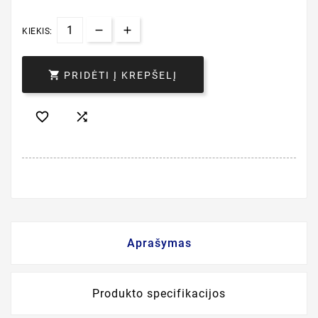
KIEKIS:

PRIDĖTI Į KREPŠELĮ


Aprašymas
Produkto specifikacijos