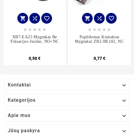
















XB7-EA25 Mygtukas Be
Papildomas Kontaktas
Fiksacijos Juodas, NO+NC
Mygtukui ZB2-BE102, NC
0,50 €
0,77 €

Kontaktai

Kategorijos

Apie mus

Jūsų paskyra