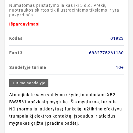
Numatomas pristatymo laikas iki 5 d.d. Prekių
nuotraukos skirtos tik iliustraciniams tikslams ir yra
pavyzdinės.
Išpardavimas!
Kodas
01923
Ean13
6932775261130
Sandėlyje turime
10+
Turime sandėlyje
Atnaujinkite savo valdymo skydelį naudodami XB2-
BW3561 apšviestą mygtuką. Šis mygtukas, turintis
NO (normaliai atidarytas) funkciją, užtikrina efektyvų
trumpalaikį elektros kontaktą, įspaudus ir atleidus
mygtukas grįžta į pradine padėtį.