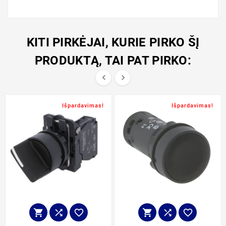
KITI PIRKĖJAI, KURIE PIRKO ŠĮ
PRODUKTĄ, TAI PAT PIRKO:


Išpardavimas!
Išpardavimas!





