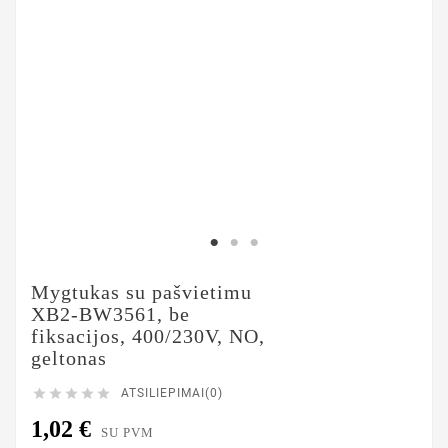
Mygtukas su pašvietimu
XB2-BW3561, be
fiksacijos, 400/230V, NO,
geltonas





ATSILIEPIMAI(0)
1,02 €
SU PVM