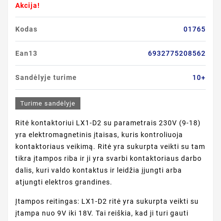
Akcija!
Kodas
01765
Ean13
6932775208562
Sandėlyje turime
10+
Turime sandėlyje
Ritė kontaktoriui LX1-D2 su parametrais 230V (9-18)
yra elektromagnetinis įtaisas, kuris kontroliuoja
kontaktoriaus veikimą. Ritė yra sukurpta veikti su tam
tikra įtampos riba ir ji yra svarbi kontaktoriaus darbo
dalis, kuri valdo kontaktus ir leidžia įjungti arba
atjungti elektros grandines.
Įtampos reitingas: LX1-D2 ritė yra sukurpta veikti su
įtampa nuo 9V iki 18V. Tai reiškia, kad ji turi gauti