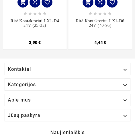
















Ritė Kontaktoriui LX1-D4
Ritė Kontaktoriui LX1-D6
24V (25-32)
24V (40-95)
3,90 €
4,44 €

Kontaktai

Kategorijos

Apie mus

Jūsų paskyra
Naujienlaiškis