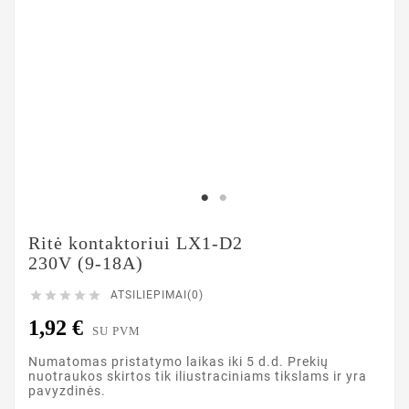
Ritė kontaktoriui LX1-D2
230V (9-18A)





ATSILIEPIMAI(0)
1,92 €
SU PVM
Numatomas pristatymo laikas iki 5 d.d. Prekių
nuotraukos skirtos tik iliustraciniams tikslams ir yra
pavyzdinės.