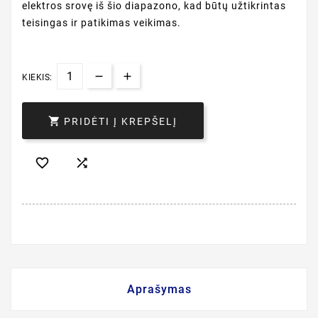
elektros srovę iš šio diapazono, kad būtų užtikrintas
teisingas ir patikimas veikimas.
KIEKIS:

PRIDĖTI Į KREPŠELĮ


Aprašymas