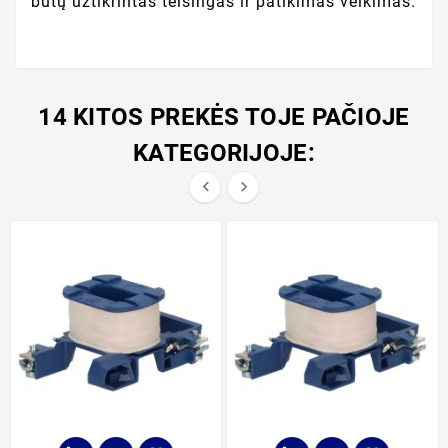
būtų užtikrintas teisingas ir patikimas veikimas.
14 KITOS PREKĖS TOJE PAČIOJE
KATEGORIJOJE:

