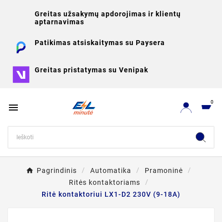
Greitas užsakymų apdorojimas ir klientų
aptarnavimas
Patikimas atsiskaitymas su Paysera
Greitas pristatymas su Venipak
0

Pagrindinis
Automatika
Pramoninė
Ritės kontaktoriams
Ritė kontaktoriui LX1-D2 230V (9-18A)