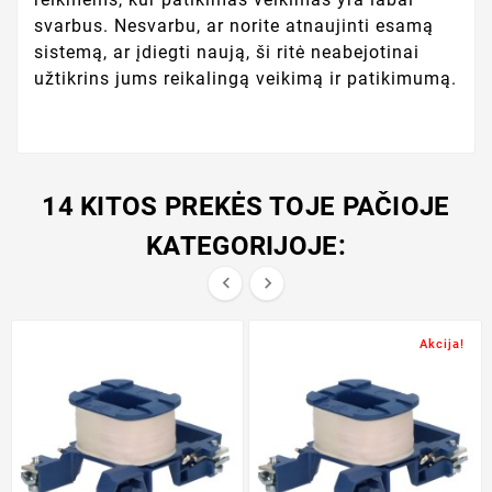
svarbus. Nesvarbu, ar norite atnaujinti esamą
sistemą, ar įdiegti naują, ši ritė neabejotinai
užtikrins jums reikalingą veikimą ir patikimumą.
14 KITOS PREKĖS TOJE PAČIOJE
KATEGORIJOJE:


Akcija!