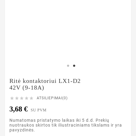
Ritė kontaktoriui LX1-D2
42V (9-18A)





ATSILIEPIMAI(0)
3,68 €
SU PVM
Numatomas pristatymo laikas iki 5 d.d. Prekių
nuotraukos skirtos tik iliustraciniams tikslams ir yra
pavyzdinės.