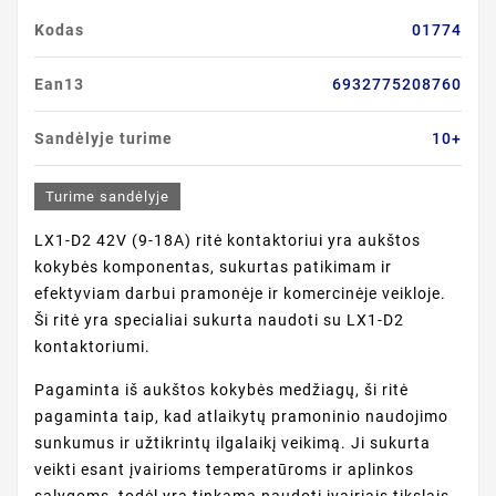
Kodas
01774
Ean13
6932775208760
Sandėlyje turime
10+
Turime sandėlyje
LX1-D2 42V (9-18A) ritė kontaktoriui yra aukštos
kokybės komponentas, sukurtas patikimam ir
efektyviam darbui pramonėje ir komercinėje veikloje.
Ši ritė yra specialiai sukurta naudoti su LX1-D2
kontaktoriumi.
Pagaminta iš aukštos kokybės medžiagų, ši ritė
pagaminta taip, kad atlaikytų pramoninio naudojimo
sunkumus ir užtikrintų ilgalaikį veikimą. Ji sukurta
veikti esant įvairioms temperatūroms ir aplinkos