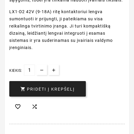
sąlygoms, todėl yra tinkama naudoti įvairiais tikslais.
LX1-D2 42V (9-18A) ritę kontaktoriui lengva
sumontuoti ir prijungti, ji pateikiama su visa
reikalinga tvirtinimo įranga. Ji turi kompaktišką
dizainą, leidžiantį lengvai integruoti į esamas
sistemas ir yra suderinamas su įvairiais valdymo
įrenginiais.
KIEKIS:

PRIDĖTI Į KREPŠELĮ

