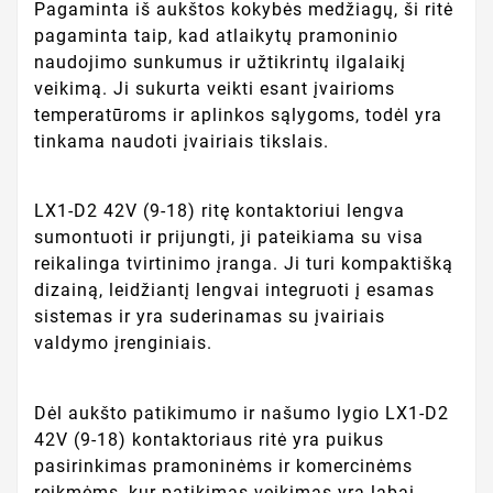
Pagaminta iš aukštos kokybės medžiagų, ši ritė
pagaminta taip, kad atlaikytų pramoninio
naudojimo sunkumus ir užtikrintų ilgalaikį
veikimą. Ji sukurta veikti esant įvairioms
temperatūroms ir aplinkos sąlygoms, todėl yra
tinkama naudoti įvairiais tikslais.
LX1-D2 42V (9-18) ritę kontaktoriui lengva
sumontuoti ir prijungti, ji pateikiama su visa
reikalinga tvirtinimo įranga. Ji turi kompaktišką
dizainą, leidžiantį lengvai integruoti į esamas
sistemas ir yra suderinamas su įvairiais
valdymo įrenginiais.
Dėl aukšto patikimumo ir našumo lygio LX1-D2
42V (9-18) kontaktoriaus ritė yra puikus
pasirinkimas pramoninėms ir komercinėms
reikmėms, kur patikimas veikimas yra labai