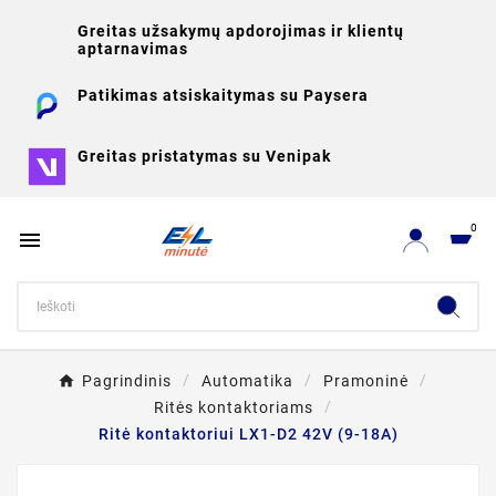
Greitas užsakymų apdorojimas ir klientų
aptarnavimas
Patikimas atsiskaitymas su Paysera
Greitas pristatymas su Venipak
0

Pagrindinis
Automatika
Pramoninė
Ritės kontaktoriams
Ritė kontaktoriui LX1-D2 42V (9-18A)