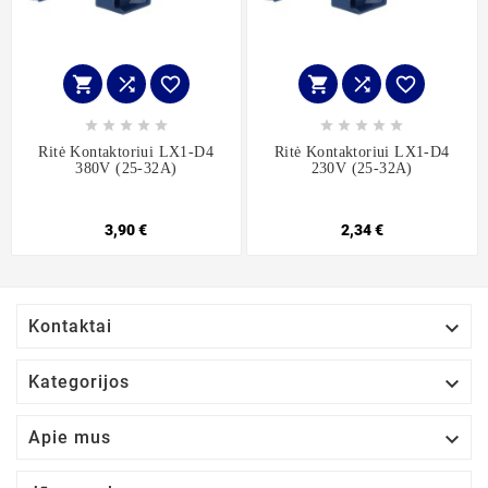
















Ritė Kontaktoriui LX1-D4
Ritė Kontaktoriui LX1-D4
380V (25-32A)
230V (25-32A)
3,90 €
2,34 €

Kontaktai

Kategorijos

Apie mus