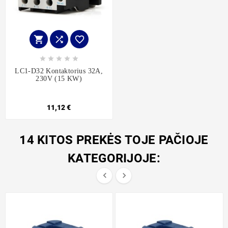








LC1-D32 Kontaktorius 32A,
230V (15 KW)
11,12 €
14 KITOS PREKĖS TOJE PAČIOJE
KATEGORIJOJE:

