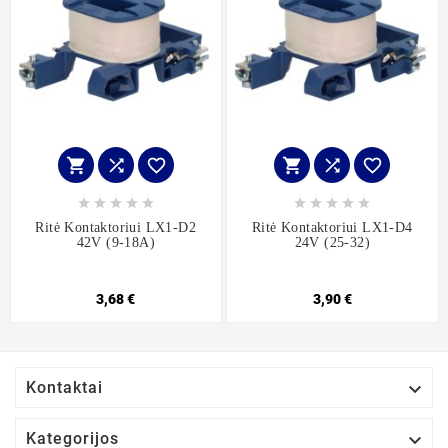
















Ritė Kontaktoriui LX1-D2
Ritė Kontaktoriui LX1-D4
42V (9-18A)
24V (25-32)
3,68 €
3,90 €

Kontaktai

Kategorijos