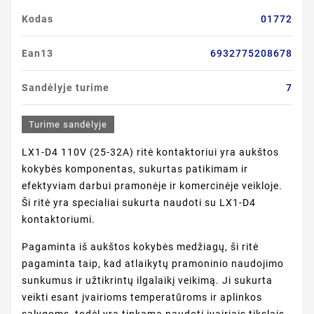
Kodas
01772
Ean13
6932775208678
Sandėlyje turime
7
Turime sandėlyje
LX1-D4 110V (25-32A) ritė kontaktoriui yra aukštos
kokybės komponentas, sukurtas patikimam ir
efektyviam darbui pramonėje ir komercinėje veikloje.
Ši ritė yra specialiai sukurta naudoti su LX1-D4
kontaktoriumi.
Pagaminta iš aukštos kokybės medžiagų, ši ritė
pagaminta taip, kad atlaikytų pramoninio naudojimo
sunkumus ir užtikrintų ilgalaikį veikimą. Ji sukurta
veikti esant įvairioms temperatūroms ir aplinkos