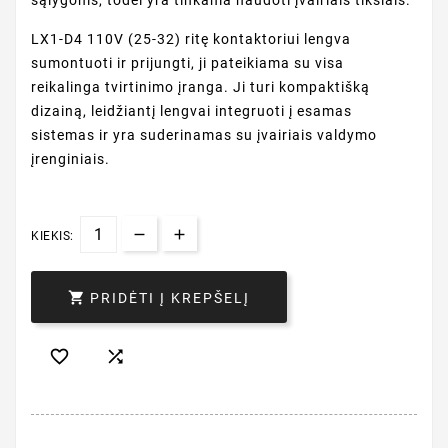
sąlygoms, todėl yra tinkama naudoti įvairiais tikslais.
LX1-D4 110V (25-32) ritę kontaktoriui lengva
sumontuoti ir prijungti, ji pateikiama su visa
reikalinga tvirtinimo įranga. Ji turi kompaktišką
dizainą, leidžiantį lengvai integruoti į esamas
sistemas ir yra suderinamas su įvairiais valdymo
įrenginiais.
KIEKIS:

PRIDĖTI Į KREPŠELĮ

