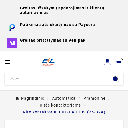
Greitas užsakymų apdorojimas ir klientų
aptarnavimas
Patikimas atsiskaitymas su Paysera
Greitas pristatymas su Venipak
0

Pagrindinis
Automatika
Pramoninė
Ritės kontaktoriams
Ritė kontaktoriui LX1-D4 110V (25-32A)