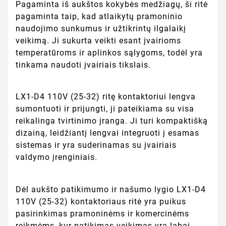
Pagaminta iš aukštos kokybės medžiagų, ši ritė
pagaminta taip, kad atlaikytų pramoninio
naudojimo sunkumus ir užtikrintų ilgalaikį
veikimą. Ji sukurta veikti esant įvairioms
temperatūroms ir aplinkos sąlygoms, todėl yra
tinkama naudoti įvairiais tikslais.
LX1-D4 110V (25-32) ritę kontaktoriui lengva
sumontuoti ir prijungti, ji pateikiama su visa
reikalinga tvirtinimo įranga. Ji turi kompaktišką
dizainą, leidžiantį lengvai integruoti į esamas
sistemas ir yra suderinamas su įvairiais
valdymo įrenginiais.
Dėl aukšto patikimumo ir našumo lygio LX1-D4
110V (25-32) kontaktoriaus ritė yra puikus
pasirinkimas pramoninėms ir komercinėms
reikmėms, kur patikimas veikimas yra labai