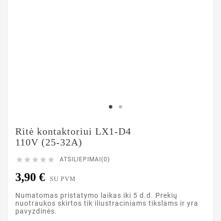
Ritė kontaktoriui LX1-D4
110V (25-32A)





ATSILIEPIMAI(0)
3,90 €
SU PVM
Numatomas pristatymo laikas iki 5 d.d. Prekių
nuotraukos skirtos tik iliustraciniams tikslams ir yra
pavyzdinės.